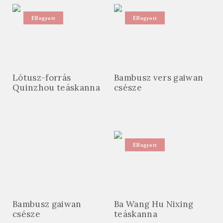
Elfogyott
Elfogyott
Lótusz-forrás
Bambusz vers gaiwan
Quinzhou teáskanna
csésze
Elfogyott
Bambusz gaiwan
Ba Wang Hu Nixing
csésze
teáskanna