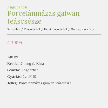
e
t
Jingdezhen
Porcelánmázas gaiwan
e
teáscsésze
a
h
Kezdőlap
/
Tea kellékek
/
Kínai tea kellékek
/
Gaiwan csésze
/
á
z
4 390
Ft
140 ml
Eredet
: Guangxi, Kína
Gyártó
: Jingdezhen
Gyártási év
: 2019
Jelleg
: Porcelánmázas gaiwan teáscsésze