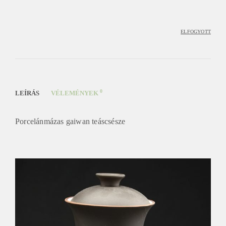
ELFOGYOTT
0
LEÍRÁS
VÉLEMÉNYEK
Porcelánmázas gaiwan teáscsésze