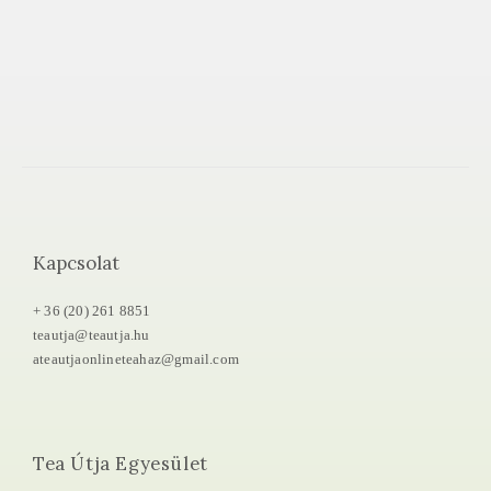
Kapcsolat
+ 36 (20) 261 8851
teautja@teautja.hu
ateautjaonlineteahaz@gmail.com
Tea Útja Egyesület