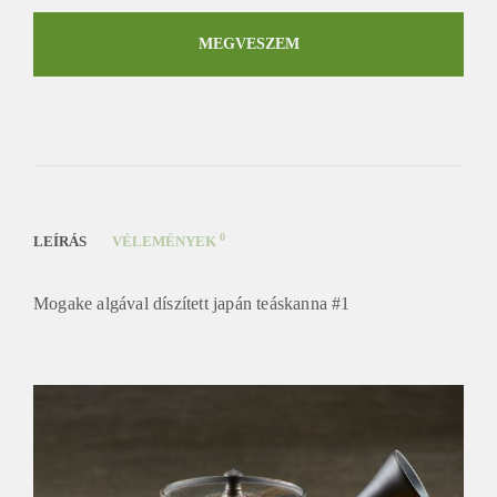
algával
díszített
MEGVESZEM
japán
teáskanna
#1
mennyiség
0
LEÍRÁS
VÉLEMÉNYEK
Mogake algával díszített japán teáskanna #1