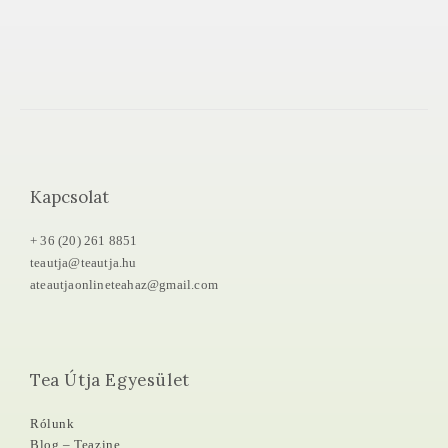
Kapcsolat
+ 36 (20) 261 8851
teautja@teautja.hu
ateautjaonlineteahaz@gmail.com
Tea Útja Egyesület
Rólunk
Blog – Teazine