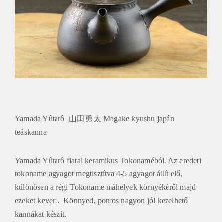
Yamada Yûtarô 山田勇太 Mogake kyushu japán
teáskanna
Yamada Yûtarô fiatal keramikus Tokonaméból. Az eredeti
tokoname agyagot megtisztítva 4-5 agyagot állít elő,
különösen a régi Tokoname máhelyek környékéről majd
ezeket keveri. Könnyed, pontos nagyon jól kezelhető
kannákat készít.