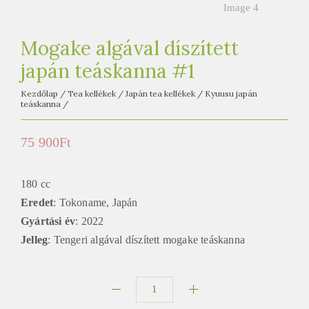
e
t
e
Mogake algával díszített
a
japán teáskanna #1
h
á
Kezdőlap
/
Tea kellékek
/
Japán tea kellékek
/
Kyuusu japán
teáskanna
/
z
75 900
Ft
180 cc
Eredet
: Tokoname, Japán
Gyártási év
: 2022
Jelleg
: Tengeri algával díszített mogake teáskanna
Mogake