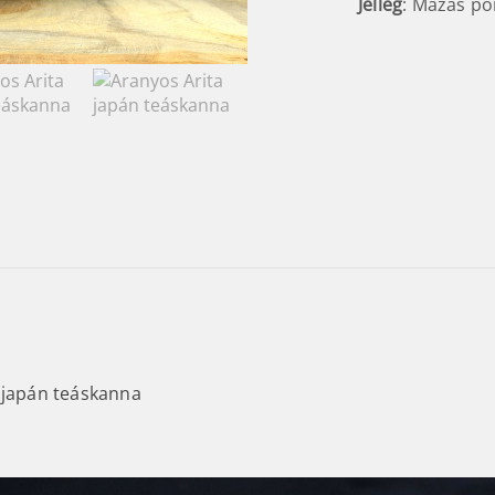
Jelleg
: Mázas po
 japán teáskanna