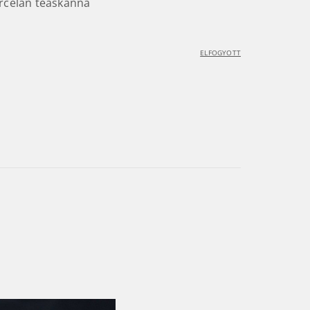
rcelán teáskanna
ELFOGYOTT