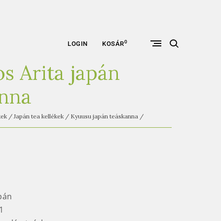
open
0
LOGIN
KOSÁR
search
form
s Arita japán
anna
kek
/
Japán tea kellékek
/
Kyuusu japán teáskanna
/
apán
1