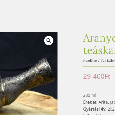
Aranyo
teásk
Kezdőlap
/
Tea kellé
29 400
Ft
280 ml
Eredet
: Arita, J
Gyártási év
: 202