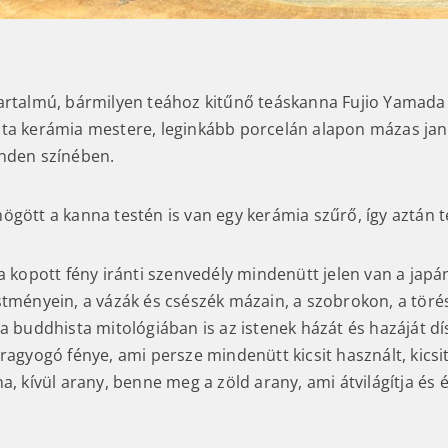
artalmú, bármilyen teához kitűnő teáskanna Fujio Yamada
ta kerámia mestere, leginkább porcelán alapon mázas jann
nden színében.
ögött a kanna testén is van egy kerámia szűrő, így aztán t
 a kopott fény iránti szenvedély mindenütt jelen van a jap
stményein, a vázák és csészék mázain, a szobrokon, a törés
a buddhista mitológiában is az istenek házát és hazáját díszí
ragyogó fénye, ami persze mindenütt kicsit használt, kicsit 
a, kívül arany, benne meg a zöld arany, ami átvilágítja és 