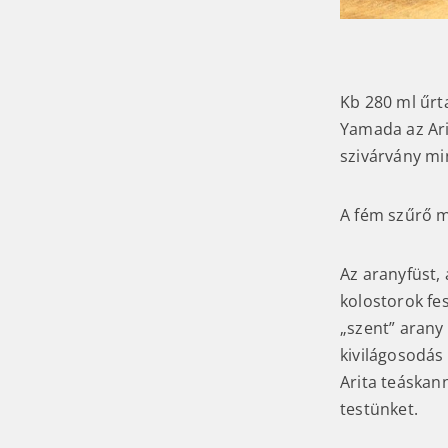
Kb 280 ml űrt
Yamada az Ari
szivárvány mi
A fém szűrő m
Az aranyfüst,
kolostorok fe
„szent” arany 
kivilágosodás 
Arita teáskann
testünket.