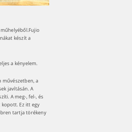
 műhelyéből.Fujio
ákat készít a
eljes a kényelem.
án művészetben, a
ek javításán. A
ti. A meg-, fel-, és
kopott. Ez itt egy
ébren tartja törékeny