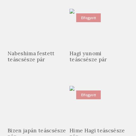
Elfogyott
Nabeshima festett
Hagi yunomi
teáscsésze pár
teáscsésze pár
Elfogyott
Bizen japán teáscsésze
Hime Hagi teáscsésze