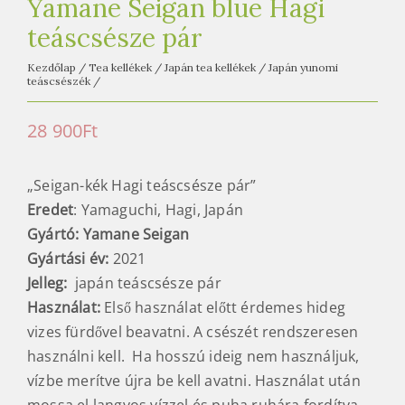
Yamane Seigan blue Hagi
teáscsésze pár
Kezdőlap
/
Tea kellékek
/
Japán tea kellékek
/
Japán yunomi
teáscsészék
/
28 900
Ft
„Seigan-kék Hagi teáscsésze pár”
Eredet
: Yamaguchi, Hagi, Japán
Gyártó: Yamane Seigan
Gyártási év:
2021
Jelleg:
japán teáscsésze pár
Használat:
Első használat előtt érdemes hideg
vizes fürdővel beavatni. A csészét rendszeresen
használni kell. Ha hosszú ideig nem használjuk,
vízbe merítve újra be kell avatni. Használat után
mossa el langyos vízzel és puha ruhára fordítva