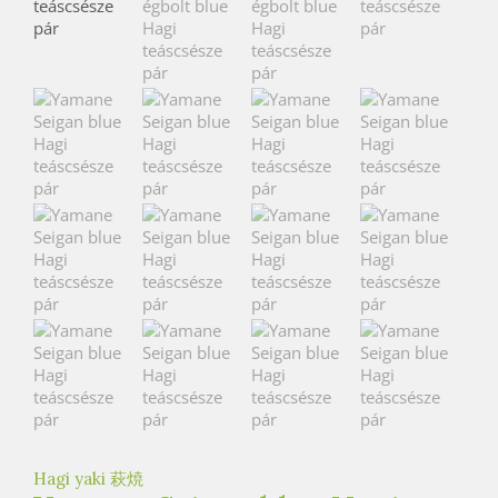
e
t
e
a
h
á
z
Hagi yaki 萩焼