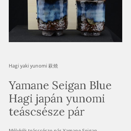
Hagi yaki yunomi 萩焼
Yamane Seigan Blue
Hagi japán yunomi
teáscsésze pár
Mélykék teáscsésze pár Yamane Seigan