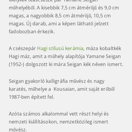
műhelyéből. A kisebbik 7,5 cm átmérőjű és 9,0 cm
magas, a nagyobbik 8,5 cm átmérőjű, 10,5 cm
magas. Új darab, ami a képen látható jelzett
fadobozban érkezik.
A csészepár
Hagi stílusú kerámia
, máza kobaltkék
Hagi máz, amit a műhely alapítója Yamane Seigan
(1952-) dolgozott ki mára Seigan kék néven ismert.
Seigan gyakorló kalligráfia művész és nagy
karatés, műhelye a Kousaian, amit saját erőből
1987-ben épített fel.
Azóta számos alkalommal vett részt helyi és
nemzeti kiállításokon, nemzetközileg ismert
művész.