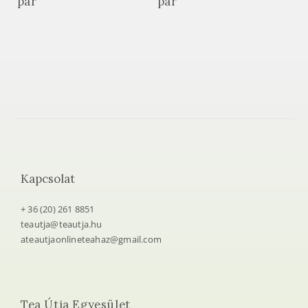
pár
pár
Kapcsolat
+ 36 (20) 261 8851
teautja@teautja.hu
ateautjaonlineteahaz@gmail.com
Tea Útja Egyesület