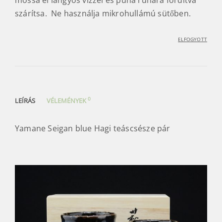
szárítsa. Ne használja mikrohullámú sütőben.
ELFOGYOTT
0
LEÍRÁS
VÉLEMÉNYEK
Yamane Seigan blue Hagi teáscsésze pár