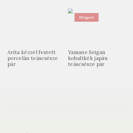
Elfogyott
Arita kézzel festett
Yamane Seigan
porcelán teáscsésze
kobaltkék japán
pár
teáscsésze pár