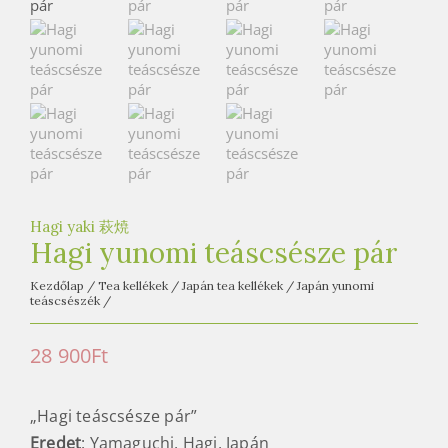
e
t
e
a
h
á
z
Hagi yaki 萩焼
Hagi yunomi teáscsésze pár
Kezdőlap
/
Tea kellékek
/
Japán tea kellékek
/
Japán yunomi
teáscsészék
/
28 900
Ft
„Hagi teáscsésze pár”
Eredet
: Yamaguchi, Hagi, Japán