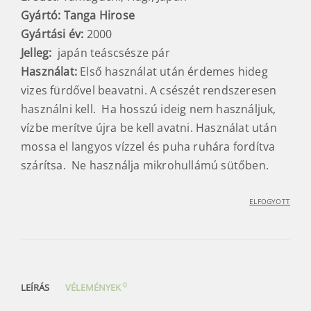
Gyártó: Tanga Hirose
Gyártási év:
2000
Jelleg:
japán teáscsésze pár
Használat:
Első használat után érdemes hideg
vizes fürdővel beavatni. A csészét rendszeresen
használni kell. Ha hosszú ideig nem használjuk,
vízbe merítve újra be kell avatni. Használat után
mossa el langyos vízzel és puha ruhára fordítva
szárítsa. Ne használja mikrohullámú sütőben.
ELFOGYOTT
0
LEÍRÁS
VÉLEMÉNYEK