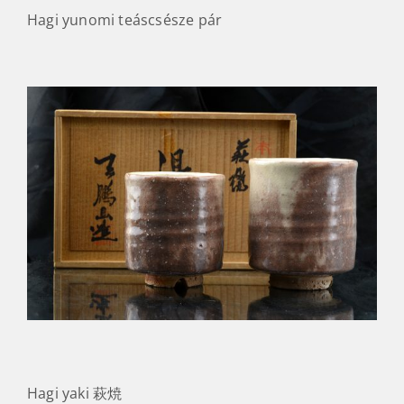
Hagi yunomi teáscsésze pár
Hagi yaki 萩焼