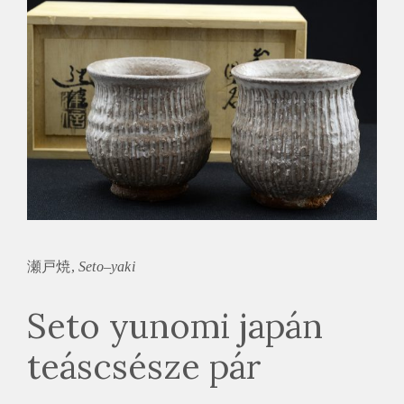
瀬戸焼,
Seto
–
yaki
Seto yunomi japán
teáscsésze pár