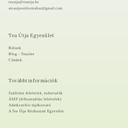
teautja@teautja.hu
ateautjaonlineteahaz@gmail.com
Tea Útja Egyesület
Rólunk
Blog – Teazine
Címünk
További információk
Szállítási feltételek, tudnivalók
ÁSZF (felhasználási feltételek)
Adatkezelési tájékoztató
A Tea Útja Közhasznú Egyesület