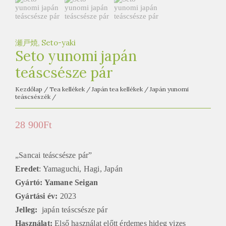
e
t
e
a
瀬戸焼, Seto-yaki
Seto yunomi japán
h
teáscsésze pár
á
z
Kezdőlap
/
Tea kellékek
/
Japán tea kellékek
/
Japán yunomi
teáscsészék
/
28 900
Ft
„Sancai teáscsésze pár”
Eredet
: Yamaguchi, Hagi, Japán
Gyártó: Yamane Seigan
Gyártási év:
2023
Jelleg:
japán teáscsésze pár
Használat:
Első használat előtt érdemes hideg vizes