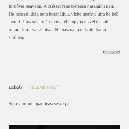
fürdővel beavatni. A csészét rendszeresen használni kell.
Ha hosszú ideig nem használjuk, vízbe merítve újra be kell
avatni. Használat után mossa el langyos vízzel és puha
ruhára fordítva szárítsa. Ne használja mikrohullámú
sütőben.
ELFOGYOTT
0
LEÍRÁS
VÉLEMÉNYEK
Seto yunomi japán teáscsésze pár