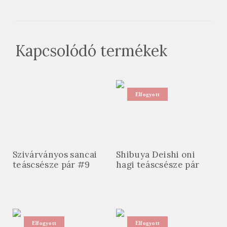
Kapcsolódó termékek
Elfogyott
Szivárványos sancai
Shibuya Deishi oni
teáscsésze pár #9
hagi teáscsésze pár
Elfogyott
Elfogyott