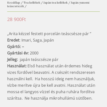
Kezdőlap
/
Tea kellékek
/
Japán tea kellékek
/
Japán yunomi
teáscsészék
/
28 900
Ft
„Arita kézzel festett porcelán teáscsésze pár ”
Eredet
: Imari, Saga, Japán
Gyártó: –
Gyártási év:
2000
Jelleg:
japán teáscsésze pár
Használat:
Első használat után érdemes hideg
vizes fürdővel beavatni. A csészét rendszeresen
használni kell. Ha hosszú ideig nem használjuk,
vízbe merítve újra be kell avatni. Használat után
mossa el langyos vízzel és puha ruhára fordítva
szárítsa. Ne használja mikrohullámú sütőben.