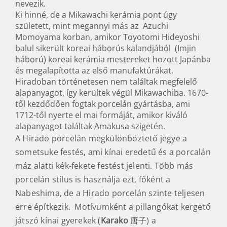
nevezik.
Ki hinné, de a Mikawachi kerámia pont úgy
született, mint megannyi más az Azuchi
Momoyama korban, amikor Toyotomi Hideyoshi
balul sikerült koreai háborús kalandjából (Imjin
háború) koreai kerámia mestereket hozott Japánba
és megalapította az első manufaktúrákat.
Hiradoban történetesen nem találtak megfelelő
alapanyagot, így kerültek végül Mikawachiba. 1670-
től kezdődően fogtak porcelán gyártásba, ami
1712-től nyerte el mai formáját, amikor kiváló
alapanyagot találtak Amakusa szigetén.
A Hirado porcelán megkülönböztető jegye a
sometsuke festés, ami kínai eredetű és a porcalán
máz alatti kék-fekete festést jelenti. Több más
porcelán stílus is használja ezt, főként a
Nabeshima, de a Hirado porcelán szinte teljesen
erre építkezik. Motívumként a pillangókat kergető
játszó kínai gyerekek (
Karako
唐子) a