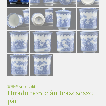
e
t
e
a
h
á
z
有田焼 Arita-yaki
Hirado porcelán teáscsésze
pár