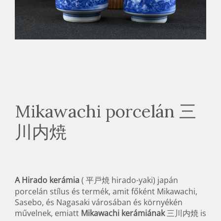
Mikawachi porcelán 三
川内焼
A Hirado kerámia
(
平戸焼
hirado-yaki
) japán
porcelán stílus és termék, amit főként Mikawachi,
Sasebo, és Nagasaki városában és környékén
művelnek, emiatt
Mikawachi kerámiának
三川内焼 is