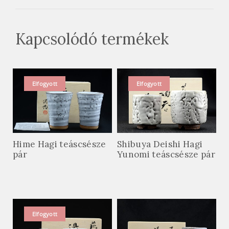
Kapcsolódó termékek
Elfogyott
Elfogyott
Hime Hagi teáscsésze
Shibuya Deishi Hagi
pár
Yunomi teáscsésze pár
Elfogyott