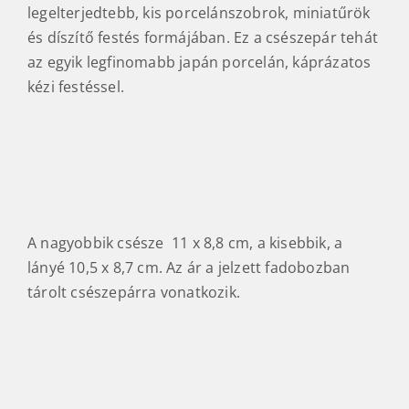
legelterjedtebb, kis porcelánszobrok, miniatűrök
és díszítő festés formájában. Ez a csészepár tehát
az egyik legfinomabb japán porcelán, káprázatos
kézi festéssel.
A nagyobbik csésze 11 x 8,8 cm, a kisebbik, a
lányé 10,5 x 8,7 cm. Az ár a jelzett fadobozban
tárolt csészepárra vonatkozik.