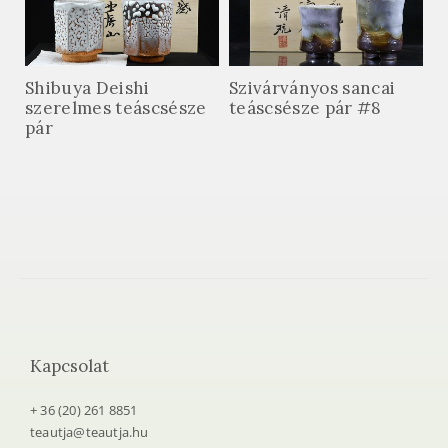
Shibuya Deishi
Szivárványos sancai
szerelmes teáscsésze
teáscsésze pár #8
pár
Kapcsolat
+ 36 (20) 261 8851
teautja@teautja.hu