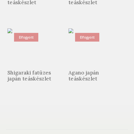
teáskészlet
teáskészlet
Elfogyott
Elfogyott
Shigaraki fatüzes
Agano japán
japán teáskészlet
teáskészlet