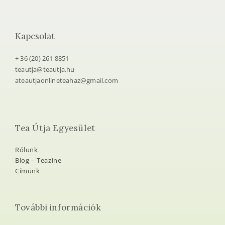
Kapcsolat
+ 36 (20) 261 8851
teautja@teautja.hu
ateautjaonlineteahaz@gmail.com
Tea Útja Egyesület
Rólunk
Blog – Teazine
Címünk
További információk