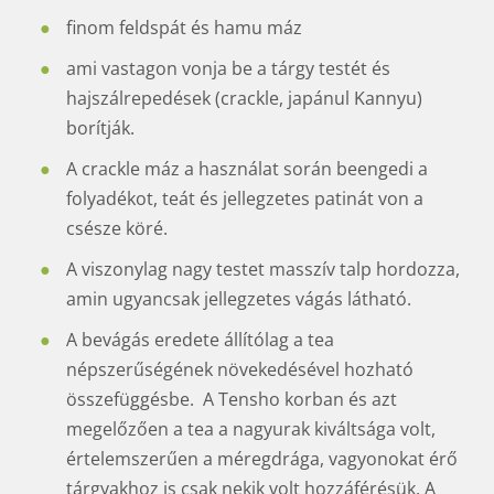
finom feldspát és hamu máz
ami vastagon vonja be a tárgy testét és
hajszálrepedések (crackle, japánul Kannyu)
borítják.
A crackle máz a használat során beengedi a
folyadékot, teát és jellegzetes patinát von a
csésze köré.
A viszonylag nagy testet masszív talp hordozza,
amin ugyancsak jellegzetes vágás látható.
A bevágás eredete állítólag a tea
népszerűségének növekedésével hozható
összefüggésbe. A Tensho korban és azt
megelőzően a tea a nagyurak kiváltsága volt,
értelemszerűen a méregdrága, vagyonokat érő
tárgyakhoz is csak nekik volt hozzáférésük. A