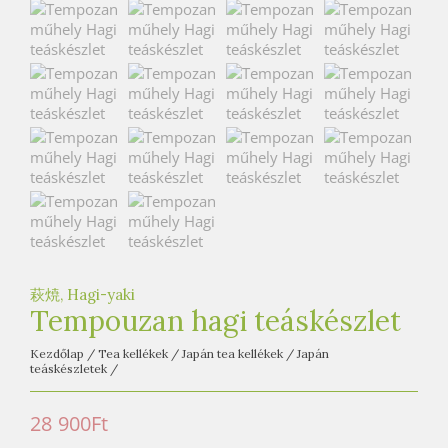
e
t
e
a
h
á
z
萩焼, Hagi-yaki
Tempouzan hagi teáskészlet
Kezdőlap
/
Tea kellékek
/
Japán tea kellékek
/
Japán
teáskészletek
/
28 900
Ft