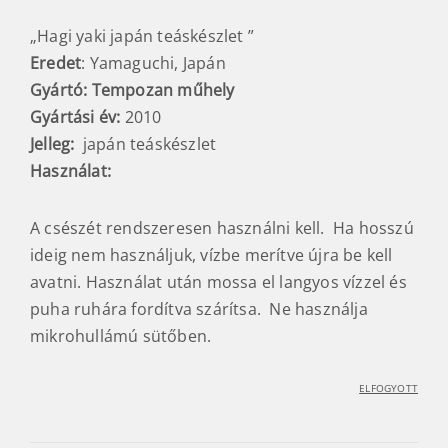
„Hagi yaki japán teáskészlet ”
Eredet
: Yamaguchi, Japán
Gyártó: Tempozan műhely
Gyártási év:
2010
Jelleg:
japán teáskészlet
Használat:
A csészét rendszeresen használni kell. Ha hosszú
ideig nem használjuk, vízbe merítve újra be kell
avatni. Használat után mossa el langyos vízzel és
puha ruhára fordítva szárítsa. Ne használja
mikrohullámú sütőben.
ELFOGYOTT