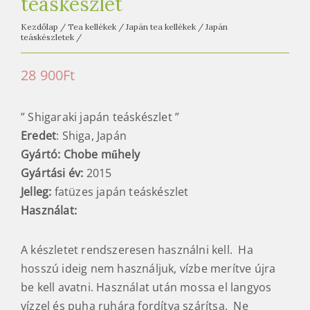
teáskészlet
Kezdőlap
/
Tea kellékek
/
Japán tea kellékek
/
Japán
teáskészletek
/
28 900
Ft
” Shigaraki japán teáskészlet ”
Eredet
: Shiga, Japán
Gyártó: Chobe műhely
Gyártási év:
2015
Jelleg:
fatüzes japán teáskészlet
Használat:
A készletet rendszeresen használni kell. Ha
hosszú ideig nem használjuk, vízbe merítve újra
be kell avatni. Használat után mossa el langyos
vízzel és puha ruhára fordítva szárítsa. Ne