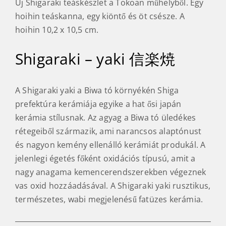
Új Shigaraki teáskészlet a Tokoan műhelyből. Egy
hoihin teáskanna, egy kiöntő és öt csésze. A
hoihin 10,2 x 10,5 cm.
Shigaraki – yaki 信楽焼
A Shigaraki yaki a Biwa tó környékén Shiga
prefektúra kerámiája egyike a hat ősi japán
kerámia stílusnak. Az agyag a Biwa tó üledékes
rétegeiből származik, ami narancsos alaptónust
és nagyon kemény ellenálló kerámiát produkál. A
jelenlegi égetés főként oxidációs típusú, amit a
nagy anagama kemencerendszerekben végeznek
vas oxid hozzáadásával. A Shigaraki yaki rusztikus,
természetes, wabi megjelenésű fatüzes kerámia.