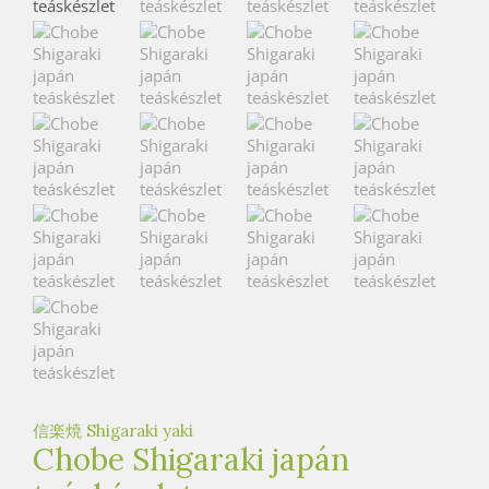
e
t
e
a
h
á
z
信楽焼 Shigaraki yaki
Chobe Shigaraki japán