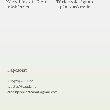
Kézzel festett Kiotói
Türkizzöld Agano
teáskészlet
japán teáskészlet
Kapcsolat
+ 36 (20) 261 8851
teautja@teautja.hu
ateautjaonlineteahaz@gmail.com