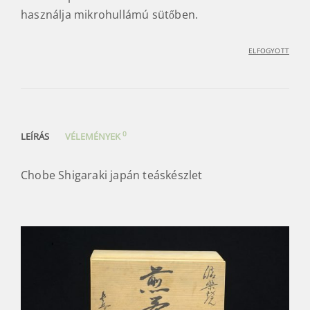
használja mikrohullámú sütőben.
ELFOGYOTT
0
LEÍRÁS
VÉLEMÉNYEK
Chobe Shigaraki japán teáskészlet