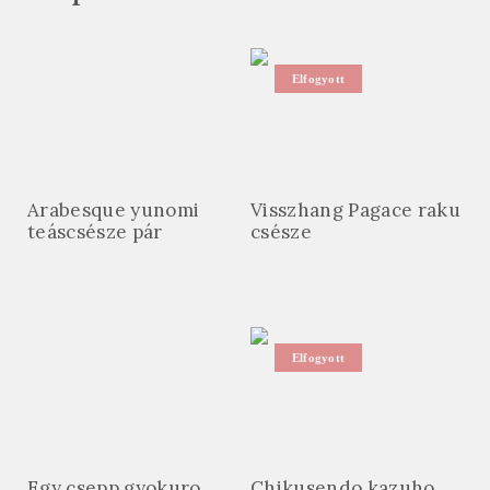
Elfogyott
Arabesque yunomi
Visszhang Pagace raku
teáscsésze pár
csésze
Elfogyott
Egy csepp gyokuro
Chikusendo kazuho