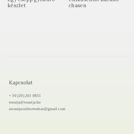
készlet
chasen
Kapcsolat
+ 36 (20) 261 8851
teautja@teautja.hu
ateautjaonlineteahaz@gmail.com