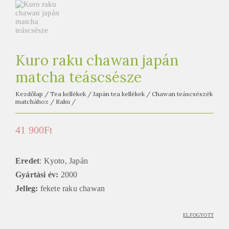
e
t
e
a
h
Kuro raku chawan japán
á
matcha teáscsésze
z
Kezdőlap
/
Tea kellékek
/
Japán tea kellékek
/
Chawan teáscsészék
matchához
/
Raku
/
41 900
Ft
Eredet
: Kyoto, Japán
Gyártási év:
2000
Jelleg:
fekete raku chawan
ELFOGYOTT