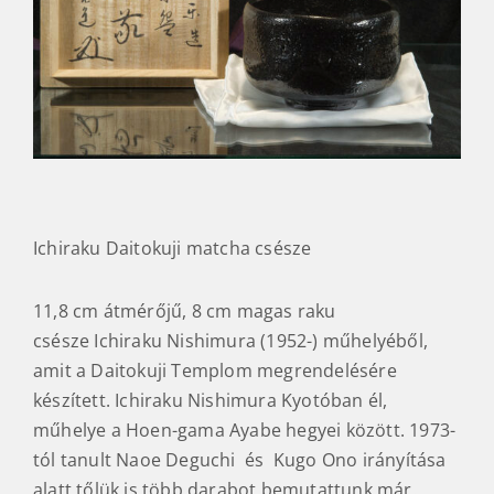
Ichiraku Daitokuji matcha csésze
11,8 cm átmérőjű, 8 cm magas raku
csésze Ichiraku Nishimura (1952-) műhelyéből,
amit a Daitokuji Templom megrendelésére
készített. Ichiraku Nishimura Kyotóban él,
műhelye a Hoen-gama Ayabe hegyei között. 1973-
tól tanult Naoe Deguchi és Kugo Ono irányítása
alatt tőlük is több darabot bemutattunk már.