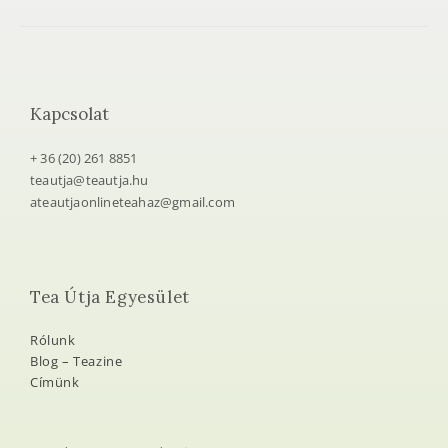
Kapcsolat
+ 36 (20) 261 8851
teautja@teautja.hu
ateautjaonlineteahaz@gmail.com
Tea Útja Egyesület
Rólunk
Blog – Teazine
Címünk