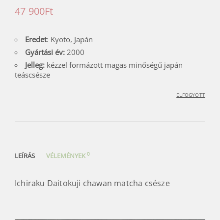
47 900
Ft
Eredet
: Kyoto, Japán
Gyártási év:
2000
Jelleg:
kézzel formázott magas minőségű japán
teáscsésze
ELFOGYOTT
0
LEÍRÁS
VÉLEMÉNYEK
Ichiraku Daitokuji chawan matcha csésze