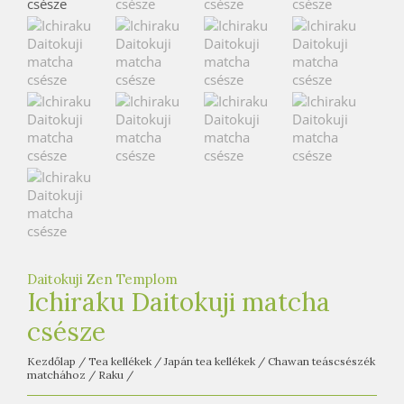
e
t
e
a
h
á
z
Daitokuji Zen Templom
Ichiraku Daitokuji matcha
csésze
Kezdőlap
/
Tea kellékek
/
Japán tea kellékek
/
Chawan teáscsészék
matchához
/
Raku
/