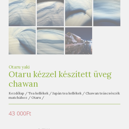
e
t
e
a
h
á
z
Otaru yaki
Otaru kézzel készített üveg
chawan
Kezdőlap
/
Tea kellékek
/
Japán tea kellékek
/
Chawan teáscsészék
matchához
/
Otaru
/
43 000
Ft