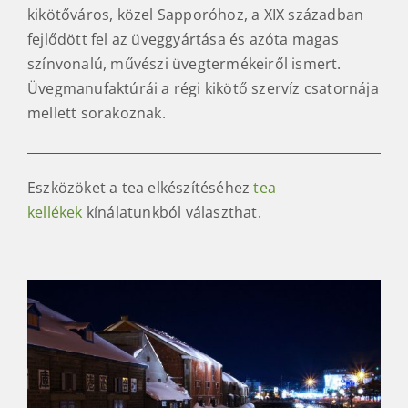
kikötőváros, közel Sapporóhoz, a XIX században
fejlődött fel az üveggyártása és azóta magas
színvonalú, művészi üvegtermékeiről ismert.
Üvegmanufaktúrái a régi kikötő szervíz csatornája
mellett sorakoznak.
Eszközöket a tea elkészítéséhez
tea
kellékek
kínálatunkból választhat.