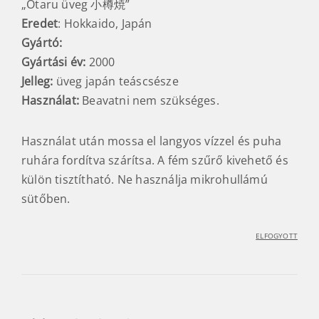
„Otaru üveg 小樽焼”
Eredet
: Hokkaido, Japán
Gyártó:
Gyártási év:
2000
Jelleg:
üveg japán teáscsésze
Használat:
Beavatni nem szükséges.
Használat után mossa el langyos vízzel és puha
ruhára fordítva szárítsa. A fém szűrő kivehető és
külön tisztítható. Ne használja mikrohullámú
sütőben.
ELFOGYOTT