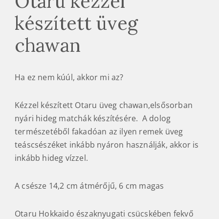
Otaru kézzel
készített üveg
chawan
Ha ez nem kúúl, akkor mi az?
Kézzel készített Otaru üveg chawan,elsősorban
nyári hideg matchák készítésére. A dolog
természetéből fakadóan az ilyen remek üveg
teáscsészéket inkább nyáron használják, akkor is
inkább hideg vízzel.
A csésze 14,2 cm átmérőjű, 6 cm magas
Otaru Hokkaido északnyugati csücskében fekvő