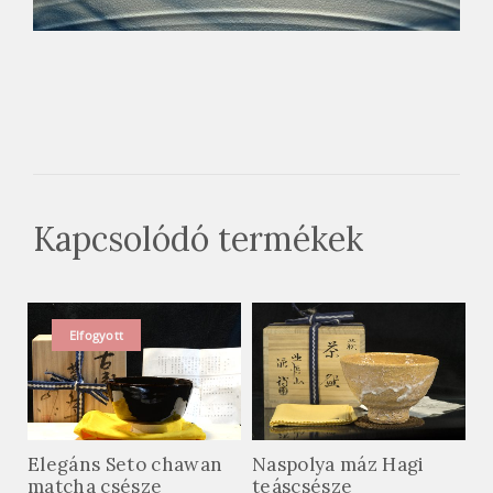
Kapcsolódó termékek
Elfogyott
Elegáns Seto chawan
Naspolya máz Hagi
matcha csésze
teáscsésze