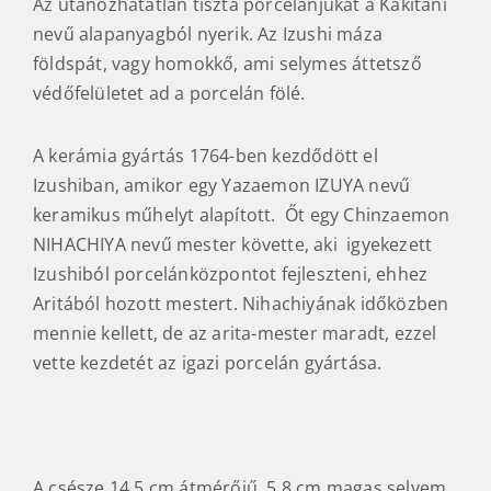
Az utánozhatatlan tiszta porcelánjukat a Kakitani
nevű alapanyagból nyerik. Az Izushi máza
földspát, vagy homokkő, ami selymes áttetsző
védőfelületet ad a porcelán fölé.
A kerámia gyártás 1764-ben kezdődött el
Izushiban, amikor egy Yazaemon IZUYA nevű
keramikus műhelyt alapított. Őt egy Chinzaemon
NIHACHIYA nevű mester követte, aki igyekezett
Izushiból porcelánközpontot fejleszteni, ehhez
Aritából hozott mestert. Nihachiyának időközben
mennie kellett, de az arita-mester maradt, ezzel
vette kezdetét az igazi porcelán gyártása.
A csésze 14,5 cm átmérőjű, 5,8 cm magas selyem