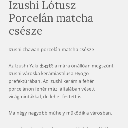
Izushi Lótusz
Porcelán matcha
csésze
Izushi chawan porcelán matcha csésze
Az Izushi-Yaki 出石焼 a mára önállóan megszűnt
Izushi városka kerámiastílusa Hyogo
prefektúrában. Az Izushi kerámia fehér
porcelánon fehér máz, általában vésett
virágmintákkal, de lehet festett is.
Ma négy nagyobb műhely működik a városban.