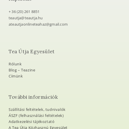
+ 36 (20) 261 8851
teautja@teautja.hu
ateautjaonlineteahaz@gmail.com
Tea Útja Egyesület
Rólunk
Blog – Teazine
Címünk
További információk
Szállítási feltételek, tudnivalók
ÁSZF (felhasználási feltételek)
Adatkezelési tájékoztató
A Tea Útja Közhasznú Egyesület