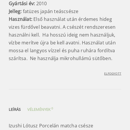
Gyártási év:
2010
Jelleg:
fatüzes japán teáscsésze
Használat:
Első használat után érdemes hideg
vizes fürdővel beavatni. A csészét rendszeresen
használni kell. Ha hosszú ideig nem használjuk,
vízbe merítve újra be kell avatni. Használat után
mossa el langyos vízzel és puha ruhára fordítva
szárítsa. Ne használja mikrohullámú sütőben.
ELFOGYOTT
0
LEÍRÁS
VÉLEMÉNYEK
Izushi Lótusz Porcelán matcha csésze