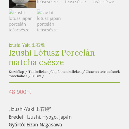
e
t
e
a
h
á
Izushi-Yaki 出石焼
z
Izushi Lótusz Porcelán
matcha csésze
Kezdőlap
/
Tea kellékek
/
Japán tea kellékek
/
Chawan teáscsészék
matchához
/
Izushi
/
48 900
Ft
„Izushi-Yaki 出石焼”
Eredet
: Izushi, Hyogo, Japán
Gyártó: Eizan Nagasawa