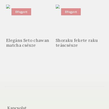
Elfogyott
Elfogyott
Elegáns Seto chawan
Shoraku fekete raku
matcha csésze
teáscsésze
Kapcsolat