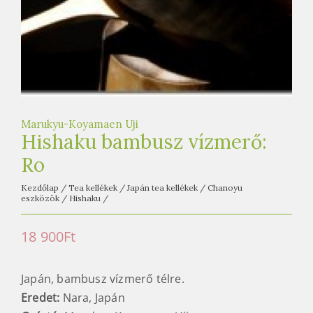
e
t
e
a
h
á
z
Marukyu-Koyamaen Uji
Hishaku bambusz vízmerő:
Ro
Kezdőlap
/
Tea kellékek
/
Japán tea kellékek
/
Chanoyu
eszközök
/
Hishaku
/
18 900
Ft
Japán, bambusz vízmerő télre.
Eredet:
Nara, Japán