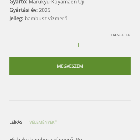
Gyártó:
Marukyu-Koyamaen Uji
Gyártási év:
2025
Jelleg:
bambusz vízmerő
1 KÉSZLETEN
Hishaku
bambusz
vízmerő:
MEGVESZEM
Ro
mennyiség
0
LEÍRÁS
VÉLEMÉNYEK
Hishaku bambusz vízmerő: Ro