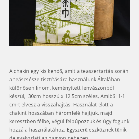
A chakin egy kis kendő, amit a teaszertartás során
a teáscsésze tisztítására használunk.Általában
különösen finom, keményített lenvászonból
készül, 30cm hosszú x 12.5cm széles, Amiből 1-1
cm-t elvesz a visszahajtás. Használat előtt a
chakint hosszában háromfelé hajtjuk, majd
keresztben félbe, végül felpúpozzuk és úgy fogunk
hozzá a használatához. Egyszerű eszköznek tűnik,
de gyakorlatilag nagyon nehezen