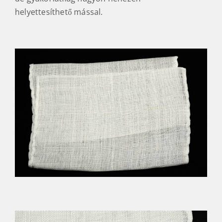
helyettesíthető mással.