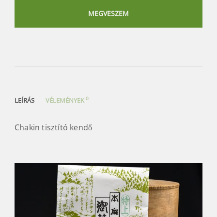
tisztító
kendő
MEGVESZEM
mennyiség
0
LEÍRÁS
VÉLEMÉNYEK
Chakin tisztító kendő