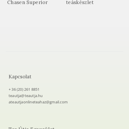
Chasen Superior
teáskészlet
Kapcsolat
+ 36 (20) 261 8851
teautja@teautja.hu
ateautjaonlineteahaz@gmail.com