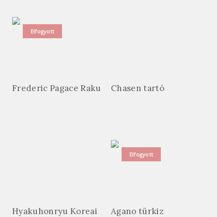
Elfogyott
Frederic Pagace Raku
Chasen tartó
Elfogyott
Hyakuhonryu Koreai
Agano türkiz