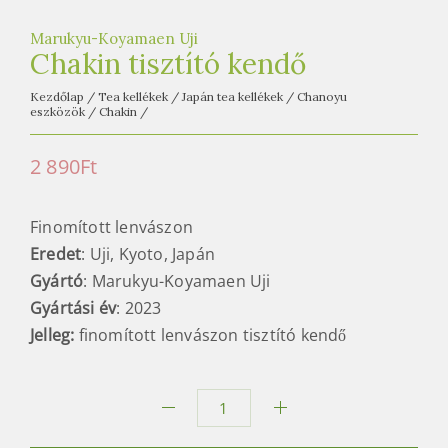
e
t
Marukyu-Koyamaen Uji
e
Chakin tisztító kendő
a
Kezdőlap
/
Tea kellékek
/
Japán tea kellékek
/
Chanoyu
h
eszközök
/
Chakin
/
á
z
2 890
Ft
Finomított lenvászon
Eredet
: Uji, Kyoto, Japán
Gyártó
: Marukyu-Koyamaen Uji
Gyártási év
: 2023
Jelleg:
finomított lenvászon tisztító kendő
Chakin