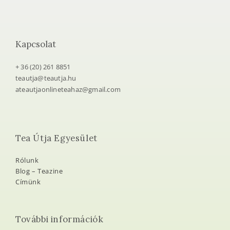
Kapcsolat
+ 36 (20) 261 8851
teautja@teautja.hu
ateautjaonlineteahaz@gmail.com
Tea Útja Egyesület
Rólunk
Blog – Teazine
Címünk
További információk