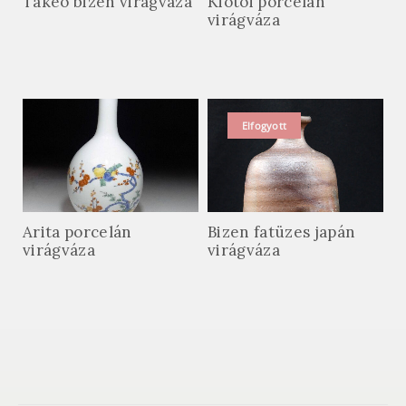
Takeo bizen virágváza
Kiotói porcelán
virágváza
Elfogyott
Arita porcelán
Bizen fatüzes japán
virágváza
virágváza