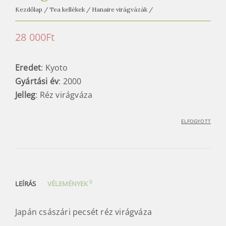
Kezdőlap
/
Tea kellékek
/
Hanaire virágvázák
/
28 000
Ft
Eredet
: Kyoto
Gyártási év
: 2000
Jelleg
: Réz virágváza
ELFOGYOTT
0
LEÍRÁS
VÉLEMÉNYEK
Japán császári pecsét réz virágváza