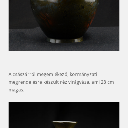
A császárról megemlékező, kormányzati
megrendelésre készült réz virágváza, ami 28 cm
magas.