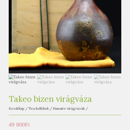
e
t
e
a
h
á
z
Takeo bizen virágváza
Kezdőlap
/
Tea kellékek
/
Hanaire virágvázák
/
49 800
Ft