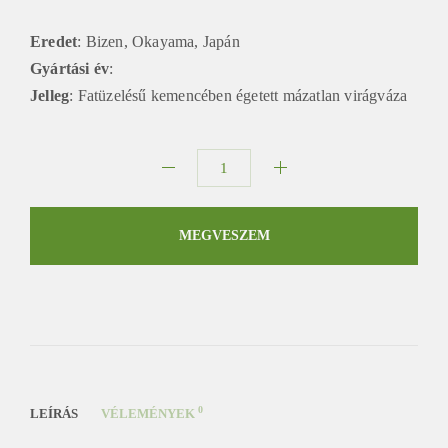
Eredet
: Bizen, Okayama, Japán
Gyártási év
:
Jelleg
: Fatüzelésű kemencében égetett mázatlan virágváza
Takeo
bizen
virágváza
MEGVESZEM
mennyiség
0
LEÍRÁS
VÉLEMÉNYEK