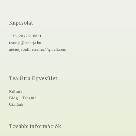
Kapcsolat
+ 36 (20) 261 8851
teautja@teautja.hu
ateautjaonlineteahaz@gmail.com
Tea Útja Egyesület
Rólunk
Blog – Teazine
Címünk
További információk