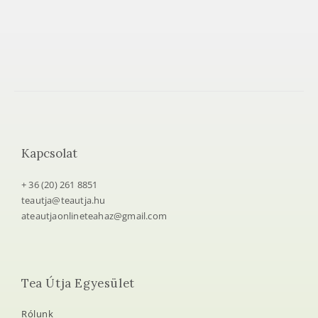
Kapcsolat
+ 36 (20) 261 8851
teautja@teautja.hu
ateautjaonlineteahaz@gmail.com
Tea Útja Egyesület
Rólunk