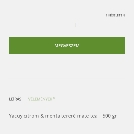
1 KÉSZLETEN
Yacuy
citrom
&
MEGVESZEM
menta
tereré
mate
tea
mennyiség
0
LEÍRÁS
VÉLEMÉNYEK
Yacuy citrom & menta tereré mate tea – 500 gr