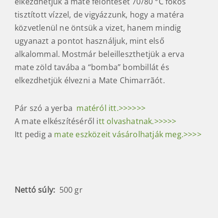
elkezdhetjük a mate felöntését 70/80 °C fokos
tisztított vízzel, de vigyázzunk, hogy a matéra
közvetlenül ne öntsük a vizet, hanem mindig
ugyanazt a pontot használjuk, mint első
alkalommal. Mostmár beleilleszthetjük a erva
mate zöld tavába a “bomba” bombillát és
elkezdhetjük élvezni a Mate Chimarrãót.
Pár szó a yerba
matéról itt.>>>>>>
A mate elkészítéséről i
tt olvashatnak.>>>>>
Itt pedig a
mate eszközeit vásárolhatják meg.>>>>
Nettó súly:
500 gr