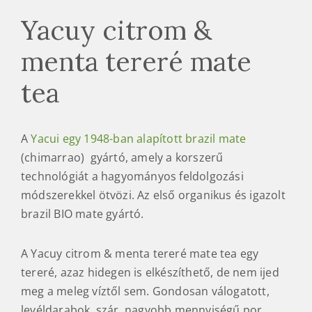
Yacuy citrom &
menta tereré mate
tea
A
Yacui egy 1948-ban alapított brazil mate
(chimarrao) gyártó, amely a korszerű
technológiát a hagyományos feldolgozási
módszerekkel ötvözi. Az első organikus és igazolt
brazil BIO mate gyártó.
A Yacuy citrom & menta tereré mate tea egy
tereré, azaz hidegen is elkészíthető, de nem ijed
meg a meleg víztől sem. Gondosan válogatott,
levéldarabok, szár, nagyobb mennyiségű por