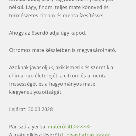
nélkül. Lágy, finom, teljes mate könnyed és
természetes citrom és menta ízesítéssel.
Ahogy az őserdő adja úgy kapod.
Citromos mate készletben is megvásárolható.
Azoknak javasoljuk, akik ismerik és szeretik a
chimarrao életerejét, a citrom és a menta
frissességét és a hagyományos mate
kiegyensúlyozottságát.
Lejárat: 30.03.2028
Pár szó a yerba
matéról itt.>>>>>>
A mate elkészítéséről i
tt olvashatnak.>>>>>