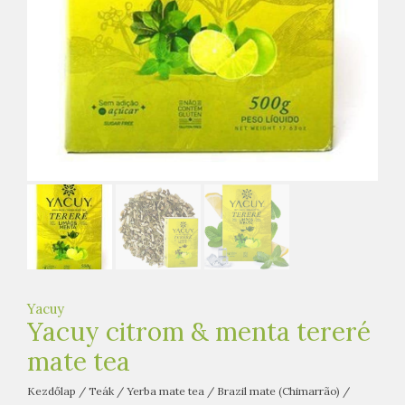
e
t
e
a
h
á
z
Yacuy
Yacuy citrom & menta tereré
mate tea
Kezdőlap
/
Teák
/
Yerba mate tea
/
Brazil mate (Chimarrão)
/