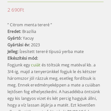
2 690
Ft
” Citrom menta tereré ”
Eredet:
Brazília
Gyártó:
Yacuy
Gyártási év:
2023
Jelleg:
Ízesített tereré típusú yerba mate
Elkészítési mód
:
Fogjunk egy
cuiát
és töltsük meg matéval kb. a
3/4-ig, majd a tenyerünkkel fogjuk le és kétszer
háromszor jól rázzuk meg, esetleg fordítsuk is
meg. Ennek eredményeképpen a mate a cuiában
lejtősen fog elhelyezkedni. A hasadékba öntsünk
egy kis langyos vizet és két percig hagyjuk állni,
hogy a víz lassan átjárja a matét. Ezt követően