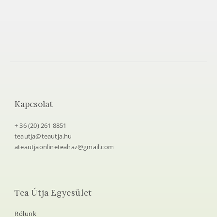
Kapcsolat
+ 36 (20) 261 8851
teautja@teautja.hu
ateautjaonlineteahaz@gmail.com
Tea Útja Egyesület
Rólunk