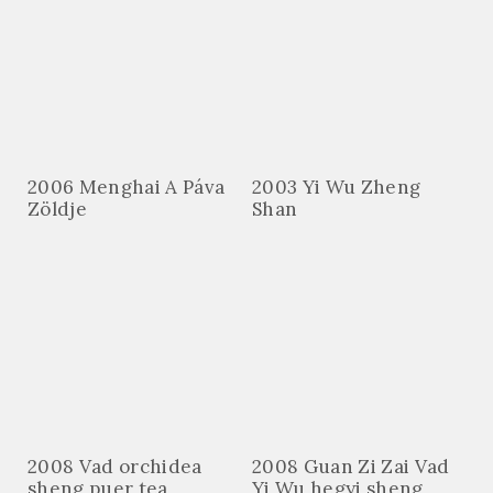
2006 Menghai A Páva
2003 Yi Wu Zheng
Zöldje
Shan
2008 Vad orchidea
2008 Guan Zi Zai Vad
sheng puer tea
Yi Wu hegyi sheng