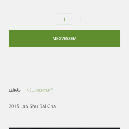
2015
Lao
Shu
MEGVESZEM
Bai
Cha
mennyiség
0
LEÍRÁS
VÉLEMÉNYEK
2015 Lao Shu Bai Cha