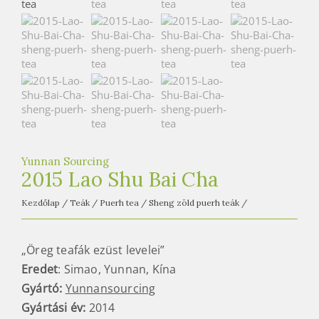
e
t
e
a
h
á
z
Yunnan Sourcing
2015 Lao Shu Bai Cha
Kezdőlap
/
Teák
/
Puerh tea
/
Sheng zöld puerh teák
/
„Öreg teafák ezüst levelei”
Eredet
: Simao, Yunnan, Kína
Gyártó:
Yunnansourcing
Gyártási év:
2014