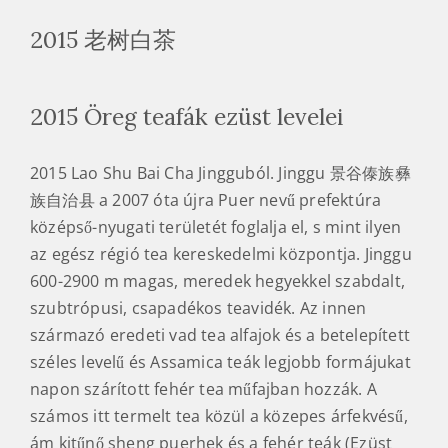
2015 老树白茶
2015 Öreg teafák ezüst levelei
2015 Lao Shu Bai Cha Jingguból. Jinggu 景谷傣族彝
族自治县 a 2007 óta újra Puer nevű prefektúra
középső-nyugati területét foglalja el, s mint ilyen
az egész régió tea kereskedelmi központja. Jinggu
600-2900 m magas, meredek hegyekkel szabdalt,
szubtrópusi, csapadékos teavidék. Az innen
származó eredeti vad tea alfajok és a betelepített
széles levelű és Assamica teák legjobb formájukat
napon szárított fehér tea műfajban hozzák. A
számos itt termelt tea közül a közepes árfekvésű,
ám kitűnő sheng puerhek és a fehér teák (Ezüst