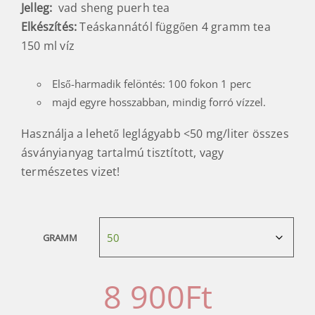
Jelleg:
vad sheng puerh tea
Elkészítés:
Teáskannától függően 4 gramm tea
150 ml víz
Első-harmadik felöntés: 100 fokon 1 perc
majd egyre hosszabban, mindig forró vízzel.
Használja a lehető leglágyabb <50 mg/liter összes
ásványianyag tartalmú tisztított, vagy
természetes vizet!
GRAMM
8 900
Ft