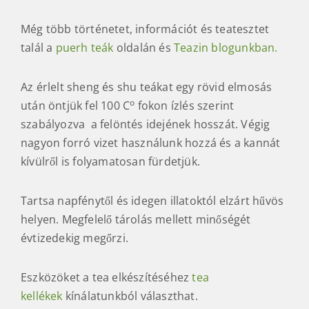
Még több történetet, információt és teatesztet
talál a
puerh teák
oldalán és
Teazin blogunkban.
Az érlelt sheng és shu teákat egy rövid elmosás
o
után öntjük fel 100 C
fokon ízlés szerint
szabályozva a felöntés idejének hosszát. Végig
nagyon forró vizet használunk hozzá és a kannát
kívülről is folyamatosan fürdetjük.
Tartsa napfénytől és idegen illatoktól elzárt hűvös
helyen. Megfelelő tárolás mellett minőségét
évtizedekig megőrzi.
Eszközöket a tea elkészítéséhez
tea
kellékek
kínálatunkból választhat.