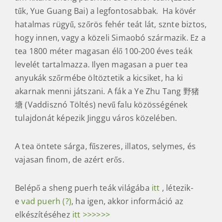
tűk, Yue Guang Bai) a legfontosabbak. Ha kövér
hatalmas rügyű, szőrös fehér teát lát, sznte biztos,
hogy innen, vagy a közeli Simaobó származik. Ez a
tea 1800 méter magasan élő 100-200 éves teák
levelét tartalmazza. Ilyen magasan a puer tea
anyukák szőrmébe öltöztetik a kicsiket, ha ki
akarnak menni játszani. A fák a Ye Zhu Tang 野猪
塘 (Vaddisznó Töltés) nevű falu közösségének
tulajdonát képezik Jinggu város közelében.
A tea öntete sárga, fűszeres, illatos, selymes, és
vajasan finom, de azért erős.
Belépő a sheng puerh teák világába
itt
, létezik-
e
vad puerh (?)
, ha igen, akkor információ az
elkészítéséhez
itt >>>>>>