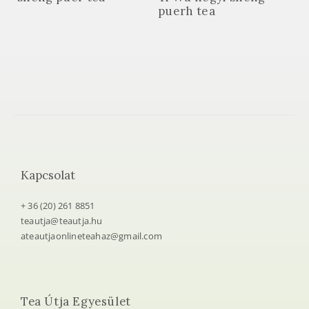
puerh tea
Kapcsolat
+ 36 (20) 261 8851
teautja@teautja.hu
ateautjaonlineteahaz@gmail.com
Tea Útja Egyesület