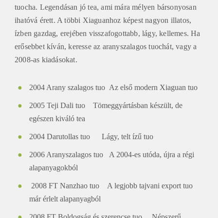
tuocha. Legendásan jó tea, ami mára mélyen bársonyosan
ihatóvá érett. A többi Xiaguanhoz képest nagyon illatos,
ízben gazdag, erejében visszafogottabb, lágy, kellemes. Ha
erősebbet kíván, keresse az aranyszalagos tuochát, vagy a
2008-as kiadásokat.
2004 Arany szalagos tuo Az első modern Xiaguan tuo
2005 Teji Dali tuo Tömeggyártásban készült, de
egészen kiváló tea
2004 Darutollas tuo Lágy, telt ízű tuo
2006 Aranyszalagos tuo A 2004-es utóda, újra a régi
alapanyagokból
2008 FT Nanzhao tuo A legjobb tajvani export tuo
már érlelt alapanyagból
2008 FT Boldogság és szerencse tuo Népszerű,