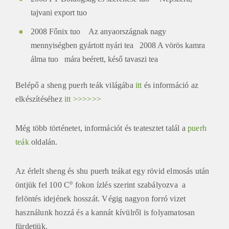
tajvani export tuo
2008 Főnix tuo Az anyaországnak nagy
mennyiségben gyártott nyári tea 2008 A vörös kamra
álma tuo mára beérett, késő tavaszi tea
Belépő a sheng puerh teák világába
itt
és információ az
elkészítéséhez
itt >>>>>>
Még több történetet, információt és teatesztet talál a
puerh
teák
oldalán.
Az érlelt sheng és shu puerh teákat egy rövid elmosás után
o
öntjük fel 100 C
fokon ízlés szerint szabályozva a
felöntés idejének hosszát. Végig nagyon forró vizet
használunk hozzá és a kannát kívülről is folyamatosan
fürdetjük.