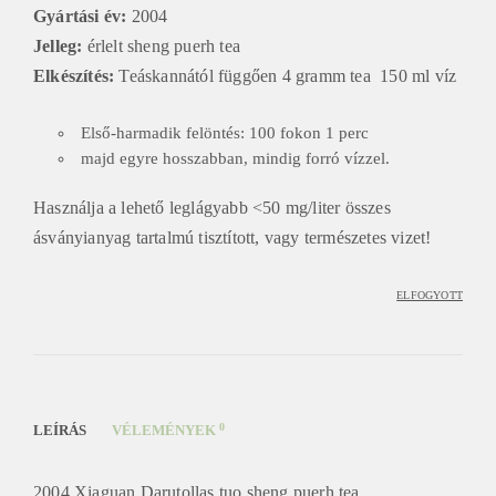
Gyártási év:
2004
Jelleg:
érlelt sheng puerh tea
Elkészítés:
Teáskannától függően 4 gramm tea 150 ml víz
Első-harmadik felöntés: 100 fokon 1 perc
majd egyre hosszabban, mindig forró vízzel.
Használja a lehető leglágyabb <50 mg/liter összes
ásványianyag tartalmú tisztított, vagy természetes vizet!
ELFOGYOTT
0
LEÍRÁS
VÉLEMÉNYEK
2004 Xiaguan Darutollas tuo sheng puerh tea