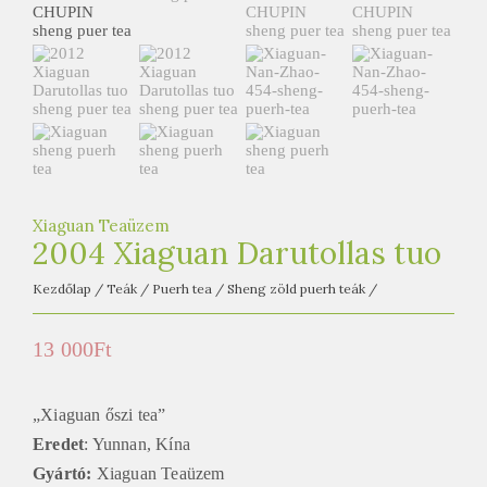
e
t
e
a
h
á
z
Xiaguan Teaüzem
2004 Xiaguan Darutollas tuo
Kezdőlap
/
Teák
/
Puerh tea
/
Sheng zöld puerh teák
/
13 000
Ft
„Xiaguan őszi tea”
Eredet
: Yunnan, Kína
Gyártó:
Xiaguan Teaüzem