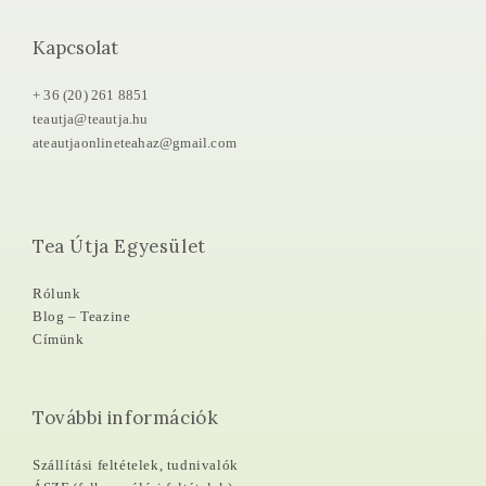
Kapcsolat
+ 36 (20) 261 8851
teautja@teautja.hu
ateautjaonlineteahaz@gmail.com
Tea Útja Egyesület
Rólunk
Blog – Teazine
Címünk
További információk
Szállítási feltételek, tudnivalók