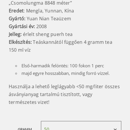
„Csomolungma 8848 méter”
Eredet
: Mengla, Yunnan, Kína
Gyártó:
Yuan Nian Teaüzem
Gyártási év:
2008
Jelleg:
érlelt sheng puerh tea
Elkészítés:
Teáskannától függően 4 gramm tea
150 ml víz
Első-harmadik felöntés: 100 fokon 1 perc
majd egyre hosszabban, mindig forró vízzel.
Használja a lehető leglágyabb <50 mg/liter összes
ásványianyag tartalmú tisztított, vagy
természetes vizet!