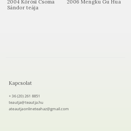
2004 Kőrösi Csoma
2006 Mengku Gu Hua
Sándor teája
Kapcsolat
+ 36 (20) 261 8851
teautja@teautja.hu
ateautjaonlineteahaz@gmail.com