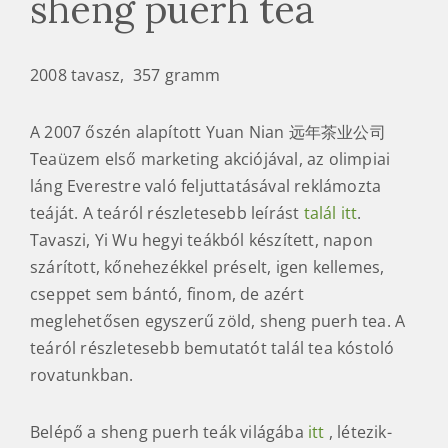
sheng puerh tea
2008 tavasz, 357 gramm
A 2007 őszén alapított Yuan Nian 远年茶业公司
Teaüzem első marketing akciójával, az olimpiai
láng Everestre való feljuttatásával reklámozta
teáját. A teáról részletesebb leírást
talál itt
.
Tavaszi, Yi Wu hegyi teákból készített, napon
szárított, kőnehezékkel préselt, igen kellemes,
cseppet sem bántó, finom, de azért
meglehetősen egyszerű zöld, sheng puerh tea. A
teáról részletesebb bemutatót talál tea kóstoló
rovatunkban.
Belépő a sheng puerh teák világába
itt
, létezik-