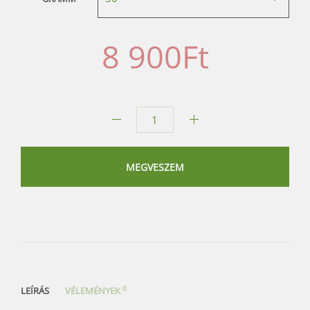
GRAMM
8 900
Ft
2008
Jiu
Wan
MEGVESZEM
8848
Méter
Sheng
Puerh
Tea
mennyiség
0
LEÍRÁS
VÉLEMÉNYEK