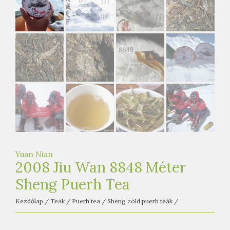
e
t
e
a
h
á
z
Yuan Nian
2008 Jiu Wan 8848 Méter
Sheng Puerh Tea
Kezdőlap
/
Teák
/
Puerh tea
/
Sheng zöld puerh teák
/