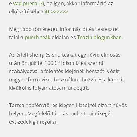
e
vad puerh (?)
, ha igen, akkor információ az
elkészítéséhez
itt >>>>>>
Még több történetet, információt és teatesztet
talál a
puerh teák
oldalán és
Teazin blogunkban.
Az érlelt sheng és shu teákat egy rövid elmosás
o
után öntjük fel 100 C
fokon ízlés szerint
szabályozva a felöntés idejének hosszát. Végig
nagyon forró vizet használunk hozzá és a kannát
kívülről is folyamatosan fürdetjük.
Tartsa napfénytől és idegen illatoktól elzárt hűvös
helyen. Megfelelő tárolás mellett minőségét
évtizedekig megőrzi.