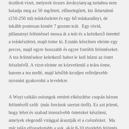
tisztított vizet, melynek összes ásványianyag tartalma nem
haladja meg az 50 mg/litert, előmelegített, kis űrtartalmú
(150-250 ml) teáskészletet és egy bő teáskanálnyi, de
inkább pontosan kimért 7 gramm teát. Egy rövid,
pillanatnyi felöntéssel mossa át a teát és a keletkező öntettel
a teáskészletet, majd öntse ki. Ezután készítsen eleinte egy
perces, majd egyre hosszabb és egyre forróbb felöntéseket.
A tea felöntésekor keletkező habot le kell húzni az öntet
felszínéről. A vizet eleinte ne közvetlenül a teára öntse,
hanem a tea mellé, majd később kezdjen erőteljesebb
nyomást gyakorolni a levelekre.
A Wuyi sziklás oolongok eredeti elkészítése csupán három
felöntésről szólt (más források szerint ötről). Ez azt jelenti,
hogy lehet és szabad intenzívebb önteteket készíteni,
amelyek elegendő virággal árasztják el a csészénket. Ma
már talán elfogadottabb a sok, akár 8-10 rövidebb felöntés