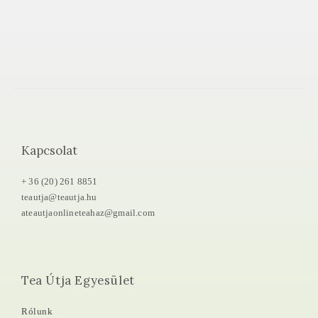
Kapcsolat
+ 36 (20) 261 8851
teautja@teautja.hu
ateautjaonlineteahaz@gmail.com
Tea Útja Egyesület
Rólunk