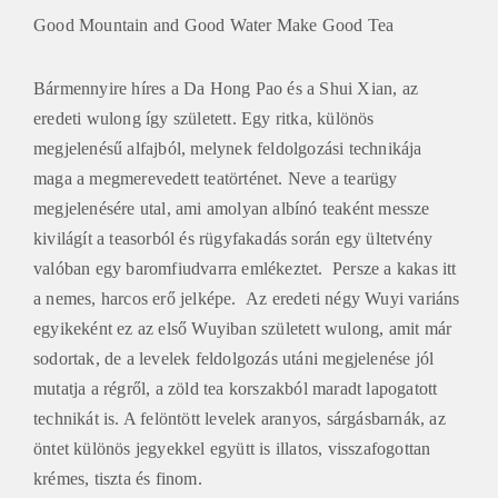
Good Mountain and Good Water Make Good Tea
Bármennyire híres a Da Hong Pao és a Shui Xian, az
eredeti wulong így született. Egy ritka, különös
megjelenésű alfajból, melynek feldolgozási technikája
maga a megmerevedett teatörténet. Neve a tearügy
megjelenésére utal, ami amolyan albínó teaként messze
kivilágít a teasorból és rügyfakadás során egy ültetvény
valóban egy baromfiudvarra emlékeztet. Persze a kakas itt
a nemes, harcos erő jelképe. Az eredeti négy Wuyi variáns
egyikeként ez az első Wuyiban született wulong, amit már
sodortak, de a levelek feldolgozás utáni megjelenése jól
mutatja a régről, a zöld tea korszakból maradt lapogatott
technikát is. A felöntött levelek aranyos, sárgásbarnák, az
öntet különös jegyekkel együtt is illatos, visszafogottan
krémes, tiszta és finom.