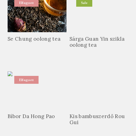
Elfogyott
Sale
Se Chung oolong tea
Sárga Guan Yin szikla
oolong tea
Elfogyott
Bíbor Da Hong Pao
Kis bambuszerdő Rou
Gui