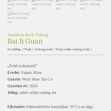
e
t
e
a
h
á
Wuyishan Rock Oolong
Bai Ji Guan
z
Kezdőlap
/
Teák
/
Oolong teák
/
Wuyi szikla oolong teák
/
„Fehér kakastaréj”
Eredet
: Fujian, Kína
Gyártó:
Wuyi Shan Tea Co
Gyártási év:
2024
Jelleg:
sütött szikla oolong tea
Elkészítés:
Elkészítéséhez használjon 95 Co-os lágy,