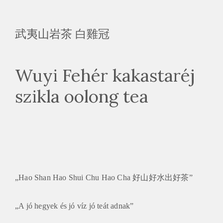
武夷山岩茶 白雞冠
Wuyi Fehér kakastaréj
szikla oolong tea
„Hao Shan Hao Shui Chu Hao Cha 好山好水出好茶”
„A jó hegyek és jó víz jó teát adnak”