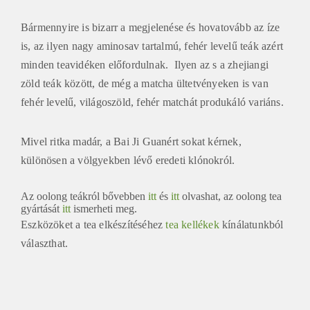
Bármennyire is bizarr a megjelenése és hovatovább az íze
is, az ilyen nagy aminosav tartalmú, fehér levelű teák azért
minden teavidéken előfordulnak. Ilyen az s a zhejiangi
zöld teák között, de még a matcha ültetvényeken is van
fehér levelű, világoszöld, fehér matchát produkáló variáns.
Mivel ritka madár, a Bai Ji Guanért sokat kérnek,
különösen a völgyekben lévő eredeti klónokról.
Az oolong teákról bővebben
itt
és
itt
olvashat, az oolong tea
gyártását
itt
ismerheti meg.
Eszközöket a tea elkészítéséhez
tea kellékek
kínálatunkból
választhat.