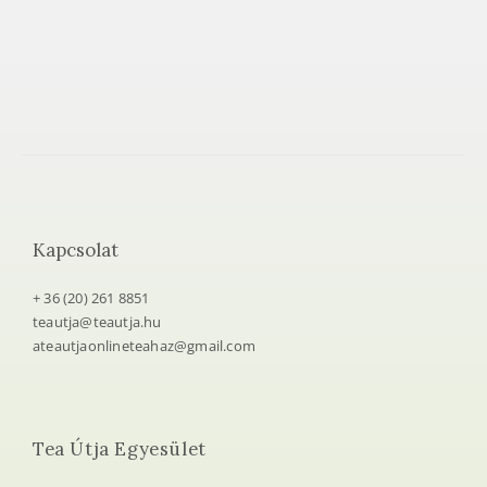
Kapcsolat
+ 36 (20) 261 8851
teautja@teautja.hu
ateautjaonlineteahaz@gmail.com
Tea Útja Egyesület