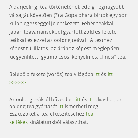
A darjeelingi tea történetének eddigi legnagyobb
válságát követően (?) a Gopaldhara birtok egy sor
különlegességgel jelentkezett. Fehér teákkal,
japán teavariánsokból gyártott zöld és fekete
teákkal és ezzel az oolong teával. A testhez
képest túl illatos, az árához képest meglepően
kiegyenlített, gyümölcsös, kényelmes, „fincsi” tea.
Belépő a fekete (vörös) tea világába
itt
és
itt
>>>>>>
Az oolong teákról bővebben
itt
és
itt
olvashat, az
oolong tea gyártását
itt
ismerheti meg.
Eszközöket a tea elkészítéséhez
tea
kellékek
kínálatunkból választhat.