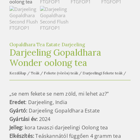
e
t
e
a
h
á
Gopaldhara Tea Estate Darjeeling
Darjeeling Gopaldhara
z
Wonder oolong tea
Kezdőlap
/
Teák
/
Fekete (vörös) teák
/
Darjeelingi fekete teák
/
„se nem fekete se nem zöld, mi lehet az?”
Eredet
: Darjeeling, India
Gyártó:
Darjeeling Gopaldhara Estate
Gyártási év:
2024
Jelleg:
kora tavaszi darjeelingi Oolong tea
Elkészítés:
Teáskannától függően 4 gramm tea