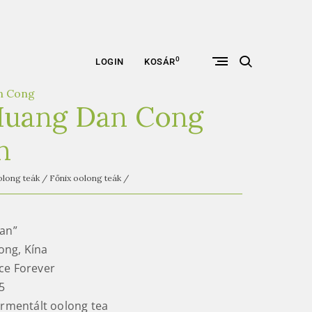
open
0
LOGIN
KOSÁR
search
form
n Cong
Huang Dan Cong
n
long teák
/
Főnix oolong teák
/
lan”
ong, Kína
ce Forever
5
rmentált oolong tea