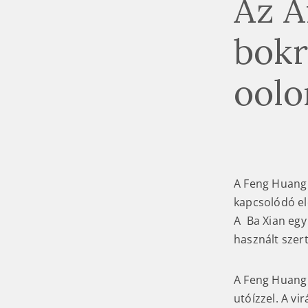
Az A
bokr
oolo
A Feng Huang 
kapcsolódó elő
A Ba Xian egy 
használt szert
A Feng Huang 
utóízzel. A vi