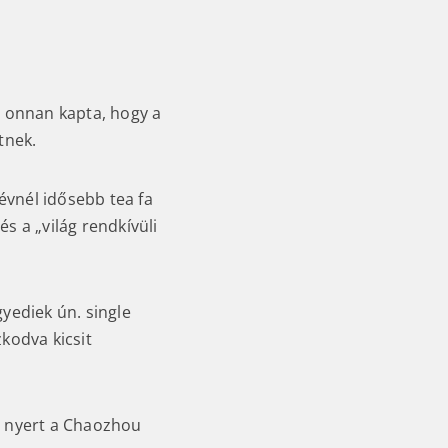
t onnan kapta, hogy a
tnek.
vnél idősebb tea fa
és a „világ rendkívüli
ediek ún. single
kodva kicsit
t nyert a Chaozhou