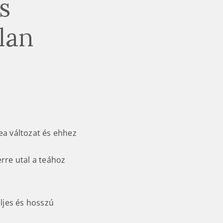
s
lan
ea változat és ehhez
erre utal a teához
ljes és hosszú