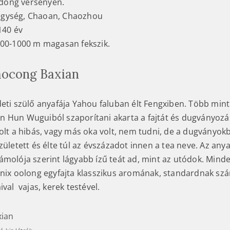
ong versenyen.
gység, Chaoan, Chaozhou
140 év
800-1000 m magasan fekszik.
aocong Baxian
deti szülő anyafája Yahou faluban élt Fengxiben. Több mint
 Hun Wuguiból szaporítani akarta a fajtát és dugványozá
volt a hibás, vagy más oka volt, nem tudni, de a dugványo
zületett és élte túl az évszázadot innen a tea neve. Az any
ámolója szerint lágyabb ízű teát ad, mint az utódok. Mind
őnix oolong egyfajta klasszikus aromának, standardnak szá
ival vajas, kerek testével.