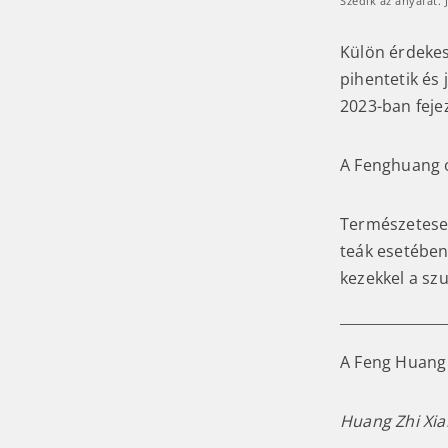
Szedik az anyafát. J
Külön érdekes
pihentetik és
2023-ban feje
A Fenghuang o
Természetesen
teák esetében 
kezekkel a s
A Feng Huang 
Huang Zhi Xi