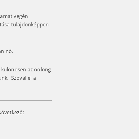
lyamat végén
ártása tulajdonképpen
an nő.
 különösen az oolong
unk. Szóval el a
következő: