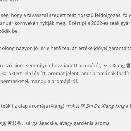
ó kis létrák.
ség, hogy a tavasszal szedett teát hosszú feldolgozási fo
 január környékén nyitják meg. Ezért pl a 2022-es teák gy
ződik be.
olong nagyon jól érlelhető tea, az értéke idővel garantált
 szó sincs semmilyen hozzáadott aromáról, ez a Xiang 香
karaktert jelöl és ízt, aromát jelent, amit aromának fordít
zupermarketek mandula aromájáról.
teák tíz alap aromája (Xiang)
十大香型 Shi Da Xiang Xing
a 
ang
, 黄枝香, sárga ágacska, avagy gardénia aroma