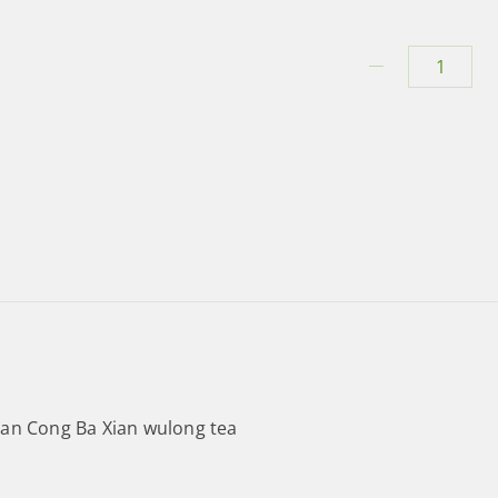
Feng
Huang
Dan
Cong
Ba
Xian
mennyiség
an Cong Ba Xian wulong tea