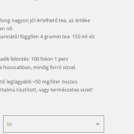
ong nagyon jól érlelhető tea, az értéke
an nő.
kannától függően 4 gramm tea 150 ml víz
dik felöntés: 100 fokon 1 perc
e hosszabban, mindig forró vízzel.
ető leglágyabb <50 mg/liter összes
talmú tisztított, vagy természetes vizet!