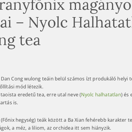
ranyfőnix magányo
ai – Nyolc Halhatat
ng tea
Dan Cong wulong teáin belül számos ízt produkáló helyi t
llítási mód létezik.
taoista eredetű tea, erre utal neve (
Nyolc halhatatlan
) és 
artás is.
(Főnix hegység) teák között a Ba Xian fehérebb karakter te
rágok, a méz, a liliom, az orchidea itt sem hiányzik.