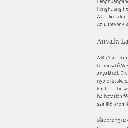
Fenghuangand
Fenghuang he
A fák kora kb 
Az ültetvény 
Anyafa L
A Ba Xian ere
termesztő Wen
anyafáról. Ő 
nyolc fácska s
kóstolók besz
halhatatlan f
szállító aromá