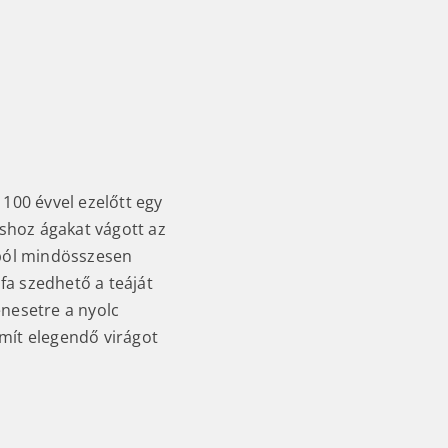
 100 évvel ezelőtt egy
shoz ágakat vágott az
kból mindösszesen
afa szedhető a teáját
enesetre a nyolc
mít elegendő virágot