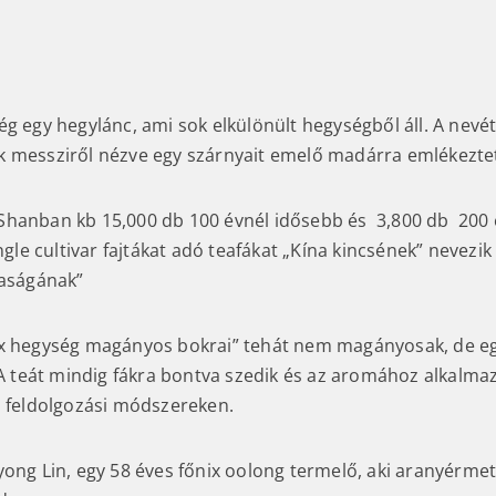
ég egy hegylánc, ami sok elkülönült hegységből áll. A nevé
 messziről nézve egy szárnyait emelő madárra emlékezte
hanban kb 15,000 db 100 évnél idősebb és 3,800 db 200 é
ingle cultivar fajtákat adó teafákat „Kína kincsének” nevezik 
kaságának”
x hegység magányos bokrai” tehát nem magányosak, de egy
 A teát mindig fákra bontva szedik és az aromához alkalmaz
a feldolgozási módszereken.
yong Lin, egy 58 éves főnix oolong termelő, aki aranyérme