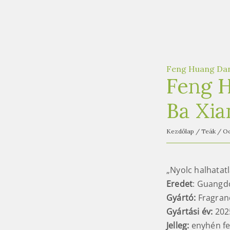
Feng Huang Da
Feng 
Ba Xia
Kezdőlap
/
Teák
/
Oo
„Nyolc halhatat
Eredet
: Guangd
Gyártó:
Fragran
Gyártási év:
202
Jelleg:
enyhén fe