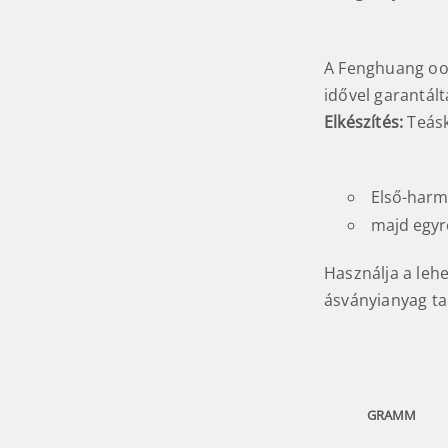
A Fenghuang ool
idővel garantált
Elkészítés:
Teás
Első-harma
majd egyr
Használja a leh
ásványianyag tar
GRAMM