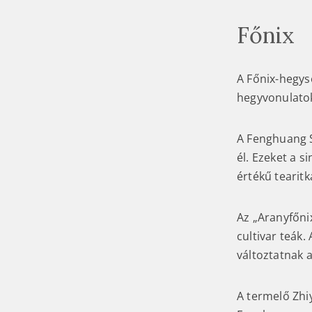
Főnix
A Főnix-hegys
hegyvonulatok
A Fenghuang S
él. Ezeket a s
értékű tearit
Az „Aranyfőni
cultivar teák.
változtatnak 
A termelő Zhi