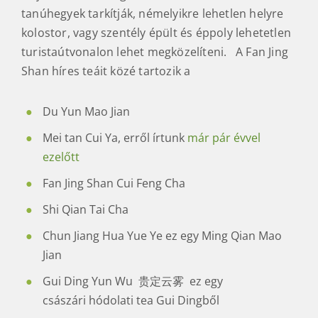
tanúhegyek tarkítják, némelyikre lehetlen helyre
kolostor, vagy szentély épült és éppoly lehetetlen
turistaútvonalon lehet megközelíteni. A Fan Jing
Shan híres teáit közé tartozik a
Du Yun Mao Jian
Mei tan Cui Ya, erről írtunk
már pár évvel
ezelőtt
Fan Jing Shan Cui Feng Cha
Shi Qian Tai Cha
Chun Jiang Hua Yue Ye ez egy Ming Qian Mao
Jian
Gui Ding Yun Wu 贵定云雾 ez egy
császári hódolati tea Gui Dingből