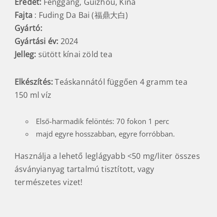
Eredet:
Fenggang, Guizhou, Kína
Fajta
: Fuding Da Bai (福鼎大白)
Gyártó:
Gyártási év:
2024
Jelleg:
sütött kínai zöld tea
Elkészítés:
Teáskannától függően 4 gramm tea
150 ml víz
Első-harmadik felöntés: 70 fokon 1 perc
majd egyre hosszabban, egyre forróbban.
Használja a lehető leglágyabb <50 mg/liter összes
ásványianyag tartalmú tisztított, vagy
természetes vizet!