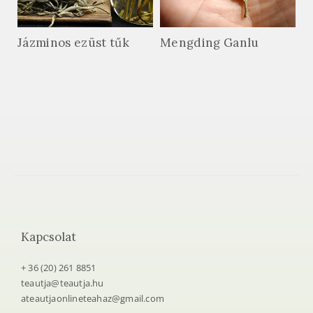
Jázminos ezüst tűk
Mengding Ganlu
Kapcsolat
+ 36 (20) 261 8851
teautja@teautja.hu
ateautjaonlineteahaz@gmail.com