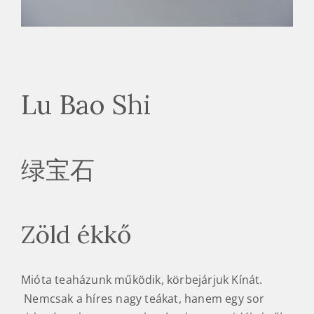
Lu Bao Shi
绿宝石
Zöld ékkő
Mióta teaházunk működik, körbejárjuk Kínát.
Nemcsak a híres nagy teákat, hanem egy sor