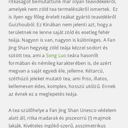
ritkaságot bemutattunk már olyan teavidékekről,
amelyek nem zöld tea termelésükről ismertek. Ez
is ilyen egy főleg érelelt teákat gyártó teavidékről
Guizhouból. Ez Kínában nem jelenti azt, hogy a
területnek ne lenne saját zöld és esetleg fehér
teája. Nagyon is van, nagyon is különleges. A Fan
Jing Shan hegység zöld teája kézzel sodort és
sütött tea, ami a
Song Luo
teára hasonlít
formában és némileg karakterében is, de azért
megvan a saját egyedi éle, jelleme. Kétarcú,
széthúzó jeleket mutató tea, ami friss, illatos,
kellemesen édes, komplex, hosszú utóízű. Ennek
az évnek ez a meglepetés teája.
A tea szülőhelye a Fan Jing Shan Unesco védelem
alatt áll, ritka madarak és piszeorrú (!) majmok
lakják. Kivételes ingókő-szerű, asszimetrikus