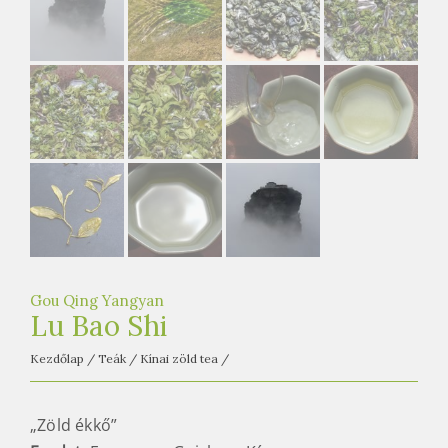
e
t
e
a
h
á
z
Gou Qing Yangyan
Lu Bao Shi
Kezdőlap
/
Teák
/
Kínai zöld tea
/
„Zöld ékkő”