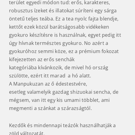
Kezdők és mindennapi teázók használhatják a
zöld változatát.
A lentebbi képeken látható a birtok. A telet
követő hetekben lehangoló képet festenek a
teafák, de ez csak a látszat. A teát eleve úgy
tervezik, hogy a felső, esetlegesen elfagyó ágak
védjék az alattuk elterülő ágakat. Ezeket aztán
rügyfakadás előtt lemetszik, zöld utat adva az új
teának.