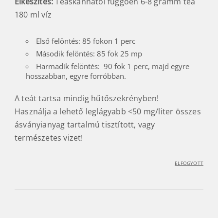
0
LEÍRÁS
VÉLEMÉNYEK
Murakami sencha prémium 100 gramm