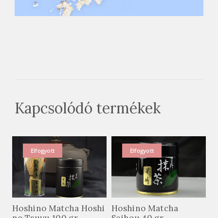
Hoshino Matcha Hoshi
Hoshino Matcha
no Tsuyu 100 gr
Seihou 40 gr
Elfogyott
Hoshino Matcha
Édes matcha
Seihou 20 gr
Marukyu-Koyamen