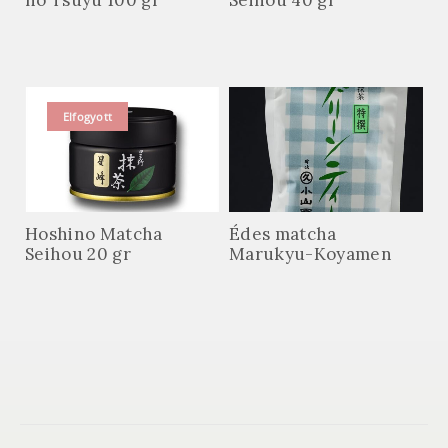
Kapcsolat
+ 36 (20) 261 8851
teautja@teautja.hu
ateautjaonlineteahaz@gmail.com
Tea Útja Egyesület
Rólunk
Blog – Teazine
Címünk