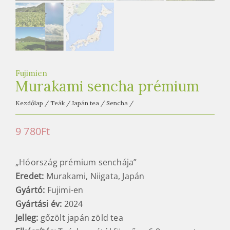
Gyártási év:
2024
Jelleg:
gőzölt japán zöld tea
Elkészítés:
Teáskannától függően 6-8 gramm tea
180 ml víz
Első felöntés: 85 fokon 1 perc
Második felöntés: 85 fok 25 mp
Harmadik felöntés: 90 fok 1 perc, majd egyre
hosszabban, egyre forróbban.
A teát tartsa mindig hűtőszekrényben!
Használja a lehető leglágyabb <50 mg/liter összes
ásványianyag tartalmú tisztított, vagy
természetes vizet!
ELFOGYOTT