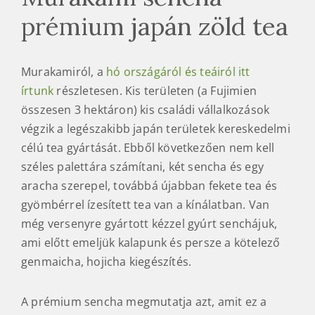
A prémium sencha megmutatja azt, amit ez a
terület egyedi módon tud: erős, karakteres,
robusztus ízeket és illatokat súríteni egy sárga
öntetű teljes teába. Ez a tea nyolc fajta blendje,
kettőt ezek közül barátságosabb vidékeken
gyokuro készítésre is használnak, egyet pedig itt
úgy hívnak természtes gyokuro. No azért a
gyokuróhoz semmi köze, ez a prémium fokozat
kifejezetten az erős senchák
kategóriába kívánkozik, de mivel hó ország
szülötte, ezért itt marad a hó alatt.
A Manpukuzan az ő édestestvére,
esetleg valamelyik gazdag shizuokai sencha, de
mégsem, van itt egy kis umami többlet, ami
megmenti a szánkat a szárazságtól.