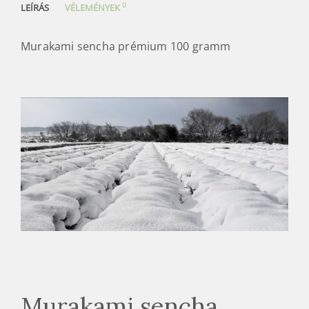
Murakami sencha
prémium japán zöld tea
Murakamiról, a
hó országáról és teáiról itt
írtunk
részletesen. Kis területen (a Fujimien
összesen 3 hektáron) kis családi vállalkozások
végzik a legészakibb japán területek kereskedelmi
célú tea gyártását. Ebből következően nem kell
széles palettára számítani, két sencha és egy
aracha szerepel, továbbá újabban fekete tea és
gyömbérrel ízesített tea van a kínálatban. Van
még versenyre gyártott kézzel gyúrt senchájuk,
ami előtt emeljük kalapunk és persze a kötelező
genmaicha, hojicha kiegészítés.