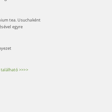
mium tea. Usuchaként
ésével egyre
nyezet
 található >>>>