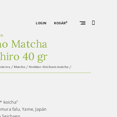
open
0
LOGIN
KOSÁR
search
form
en
no Matcha
hiro 40 gr
pán tea
/
Matcha
/
Hoshino-Seichaen matcha
/
* koicha”
ura falu, Yame, Japán
 Seichaen