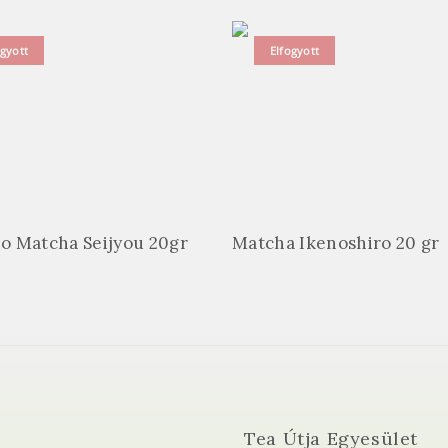
ogyott
Elfogyott
o Matcha Seijyou 20gr
Matcha Ikenoshiro 20 gr
Tea Útja Egyesület