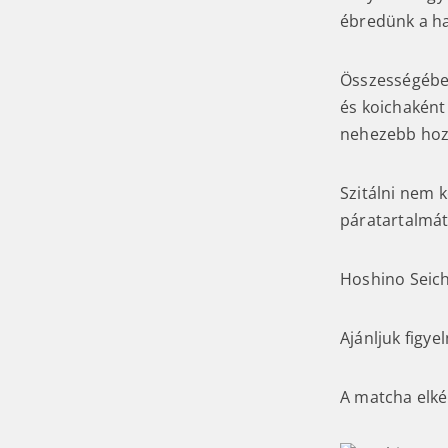
ébredünk a ha
Összességében
és koichaként
nehezebb hozz
Szitálni nem 
páratartalmát
Hoshino Seic
Ajánljuk figy
A matcha elk