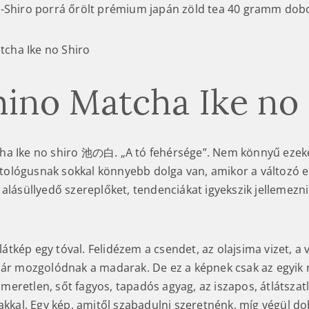
-Shiro porrá őrölt prémium japán zöld tea 40 gramm dob
ino Matcha Ike no 
ha Ike no shiro 池の白. „A tó fehérsége”. Nem könnyű ezek
olitológusnak sokkal könnyebb dolga van, amikor a változó 
 alásüllyedő szereplőket, tendenciákat igyekszik jellemezn
i látkép egy tóval. Felidézem a csendet, az olajsima vizet, a v
már mozgolódnak a madarak. De ez a képnek csak az egyik r
 ismeretlen, sőt fagyos, tapadós agyag, az iszapos, átlátsza
akkal. Egy kép, amitől szabadulni szeretnénk, míg végül do