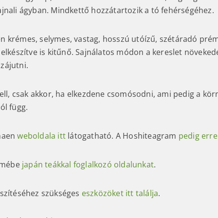
jnali ágyban. Mindkettő hozzátartozik a tó fehérségéhez.
 krémes, selymes, vastag, hosszú utóízű, szétáradó pré
 elkészítve is kitűnő. Sajnálatos módon a kereslet növeked
ájutni.
kell, csak akkor, ha elkezdene csomósodni, ami pedig a kör
ól függ.
haen
weboldala itt
látogatható. A Hoshiteagram
pedig erre
elmébe
japán teákkal foglalkozó oldalunkat
.
észítéséhez szükséges
eszközöket itt találja
.