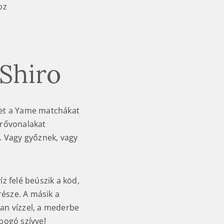
oz
Shiro
et a Yame matchákat
erővonalakat
i. Vagy győznek, vagy
íz felé beúszik a köd,
észe. A másik a
tlan vízzel, a mederbe
bogó szívvel