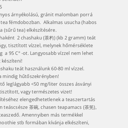
5
yos árnyékolású, gránit malomban porrá
d tea fémdobozban. Alkalmas usucha (habos
ha (sűrű tea) elkészítésére.
aként 2 chashaku (茶杓) (kb 2 gramm) teát
lágy, tisztított vízzel, melynek hőmérséklete
 a 95 C° -ot. Langyosabb vízzel nem lehet
 készíteni!
shaku teát használunk 60-80 ml vízzel.
a mindig hűtőszekrényben!
ető leglágyabb <50 mg/liter összes ásványi
isztított, vagy természetes vizet!
ítéséhez elengedhetetlenek a teaszertartás
an teáscsésze 茶碗, chasen teapamacs (茶筅),
easzedő. Amennyiben más termékkel
moothie stb formában kívánja elkészíteni,