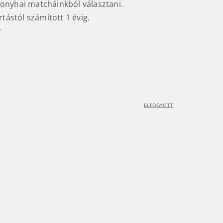
nyhai matcháinkból választani.
rtástól számított 1 évig.
r
ELFOGYOTT