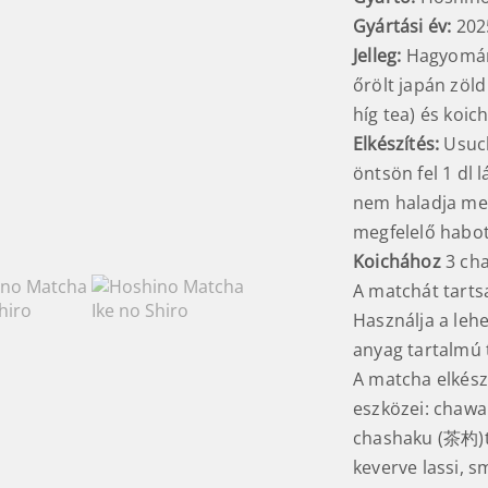
Gyártási év:
202
Jelleg:
Hagyomán
őrölt japán zöl
híg tea) és koic
Elkészítés:
Usuch
öntsön fel 1 dl 
nem haladja meg
megfelelő habot
Koichához
3 cha
A matchát tarts
Használja a leh
anyag tartalmú t
A matcha elkész
eszközei: chaw
chashaku (茶杓)t
keverve lassi, s