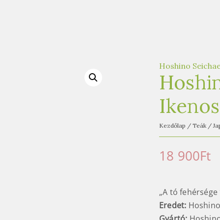
Hoshino Seicha
Hoshi
Ikenos
Kezdőlap
/
Teák
/
Ja
18 900
Ft
„A tó fehérsége 
Eredet:
Hoshinom
Gyártó:
Hoshino