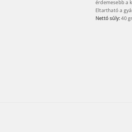
érdemesebb a ko
Eltartható a gyá
Nettó súly:
40 g