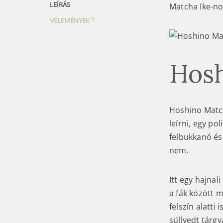
LEÍRÁS
Matcha Ike-no
0
VÉLEMÉNYEK
Hosh
Hoshino Matc
leírni, egy p
felbukkanó és
nem.
Itt egy hajnal
a fák között 
felszín alatti
süllyedt tárgy