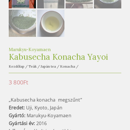
e
t
e
a
h
á
z
Marukyu-Koyamaen
Kabusecha Konacha Yayoi
Kezdőlap
/
Teák
/
Japán tea
/
Konacha
/
3 800
Ft
„Kabusecha konacha megszűnt”
Eredet:
Uji, Kyoto, Japán
Gyártó:
Marukyu-Koyamaen
Gyártási év:
2016