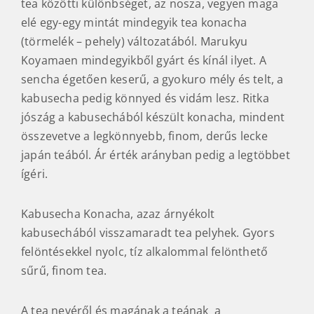
tea közötti különbséget, az nosza, vegyen maga
elé egy-egy mintát mindegyik tea konacha
(törmelék – pehely) változatából. Marukyu
Koyamaen mindegyikből gyárt és kínál ilyet. A
sencha égetően keserű, a gyokuro mély és telt, a
kabusecha pedig könnyed és vidám lesz. Ritka
jószág a kabusechából készült konacha, mindent
összevetve a legkönnyebb, finom, derűs lecke
japán teából. Ár érték arányban pedig a legtöbbet
ígéri.
Kabusecha Konacha, azaz árnyékolt
kabusechából visszamaradt tea pelyhek. Gyors
felöntésekkel nyolc, tíz alkalommal felönthető
sűrű, finom tea.
A tea nevéről és magának a teának a