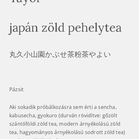
japán zöld pehelytea
丸久小山園かぶせ茶粉茶やよい
Pázsit
Aki sokadik próbálkozásra sem érti a sencha,
kabusecha, gyokuro (durván rövidítve: gőzölt
szántóföldi zöld tea, modern árnyékolású zöld
tea, hagyományos árnyékolású sodrott zöld tea)