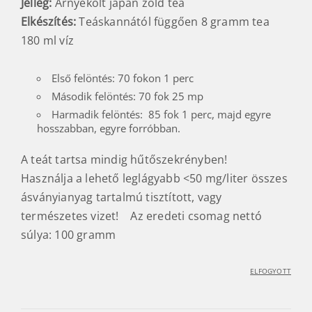
Jelleg:
Árnyékolt japán zöld tea
Elkészítés:
Teáskannától függően 8 gramm tea
180 ml víz
Első felöntés: 70 fokon 1 perc
Második felöntés: 70 fok 25 mp
Harmadik felöntés: 85 fok 1 perc, majd egyre
hosszabban, egyre forróbban.
A teát tartsa mindig hűtőszekrényben!
Használja a lehető leglágyabb <50 mg/liter összes
ásványianyag tartalmú tisztított, vagy
természetes vizet! Az eredeti csomag nettó
súlya: 100 gramm
ELFOGYOTT