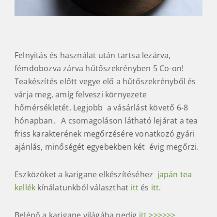
Felnyitás és használat után tartsa lezárva,
fémdobozva zárva hűtőszekrényben 5 Co-on!
Teakészítés előtt vegye elő a hűtőszekrényből és
várja meg, amíg felveszi környezete
hőmérsékletét. Legjobb a vásárlást követő 6-8
hónapban. A csomagoláson látható lejárat a tea
friss karakterének megőrzésére vonatkozó gyári
ajánlás, minőségét egyebekben két évig megőrzi.
Eszközöket a karigane elkészítéséhez
japán tea
kellék
kínálatunkból választhat
itt
és
itt
.
Belépő a karigane világába pedig
itt >>>>>>