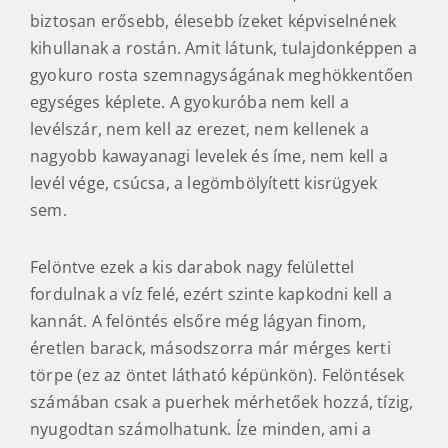
biztosan erősebb, élesebb ízeket képviselnének
kihullanak a rostán. Amit látunk, tulajdonképpen a
gyokuro rosta szemnagyságának meghökkentően
egységes képlete. A gyokuróba nem kell a
levélszár, nem kell az erezet, nem kellenek a
nagyobb kawayanagi levelek és íme, nem kell a
levél vége, csúcsa, a legömbölyített kisrügyek
sem.
Felöntve ezek a kis darabok nagy felülettel
fordulnak a víz felé, ezért szinte kapkodni kell a
kannát. A felöntés elsőre még lágyan finom,
éretlen barack, másodszorra már mérges kerti
törpe (ez az öntet látható képünkön). Felöntések
számában csak a puerhek mérhetőek hozzá, tízig,
nyugodtan számolhatunk. Íze minden, ami a