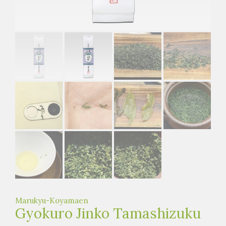
e
t
e
a
h
á
z
Marukyu-Koyamaen
Gyokuro Jinko Tamashizuku