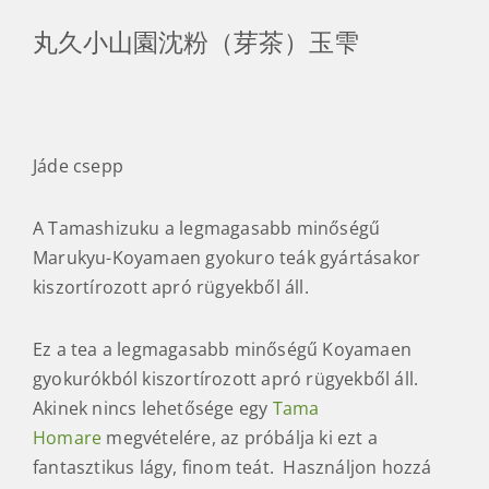
丸久小山園沈粉（芽茶）玉雫
Jáde csepp
A Tamashizuku a legmagasabb minőségű
Marukyu-Koyamaen gyokuro teák gyártásakor
kiszortírozott apró rügyekből áll.
Ez a tea a legmagasabb minőségű Koyamaen
gyokurókból kiszortírozott apró rügyekből áll.
Akinek nincs lehetősége egy
Tama
Homare
megvételére, az próbálja ki ezt a
fantasztikus lágy, finom teát. Használjon hozzá