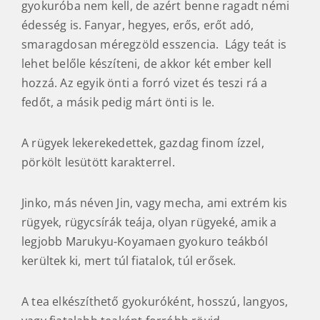
gyokuróba nem kell, de azért benne ragadt némi
édesség is. Fanyar, hegyes, erős, erőt adó,
smaragdosan méregzöld esszencia. Lágy teát is
lehet belőle készíteni, de akkor két ember kell
hozzá. Az egyik önti a forró vizet és teszi rá a
fedőt, a másik pedig márt önti is le.
A rügyek lekerekedettek, gazdag finom ízzel,
pörkölt lesütött karakterrel.
Jinko, más néven Jin, vagy mecha, ami extrém kis
rügyek, rügycsírák teája, olyan rügyeké, amik a
legjobb Marukyu-Koyamaen gyokuro teákból
kerültek ki, mert túl fiatalok, túl erősek.
A tea elkészíthető gyokuróként, hosszú, langyos,