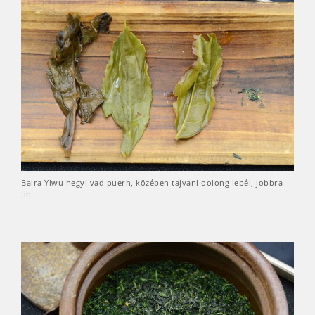
Balra Yiwu hegyi vad puerh, középen tajvani oolong lebél, jobbra
Jin