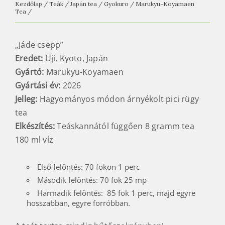
Kezdőlap
/
Teák
/
Japán tea
/
Gyokuro
/
Marukyu-Koyamaen
Tea
/
„Jáde csepp”
Eredet:
Uji, Kyoto, Japán
Gyártó:
Marukyu-Koyamaen
Gyártási év:
2026
Jelleg:
Hagyományos módon árnyékolt pici rügy
tea
Elkészítés:
Teáskannától függően 8 gramm tea
180 ml víz
Első felöntés: 70 fokon 1 perc
Második felöntés: 70 fok 25 mp
Harmadik felöntés: 85 fok 1 perc, majd egyre
hosszabban, egyre forróbban.