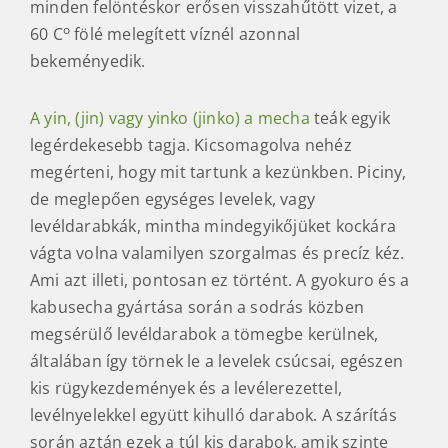
minden felöntéskor erősen visszahűtött vizet, a
o
60 C
fölé melegített víznél azonnal
bekeményedik.
A yin, (jin) vagy yinko (jinko) a mecha
teák egyik
legérdekesebb tagja. Kicsomagolva nehéz
megérteni, hogy mit tartunk a kezünkben. Piciny,
de meglepően egységes levelek, vagy
levéldarabkák, mintha mindegyikőjüket kockára
vágta volna valamilyen szorgalmas és precíz kéz.
Ami azt illeti, pontosan ez történt. A gyokuro és a
kabusecha gyártása során a sodrás közben
megsérülő levéldarabok a tömegbe kerülnek,
általában így törnek le a levelek csúcsai, egészen
kis rügykezdemények és a levélerezettel,
levélnyelekkel együtt kihulló darabok. A szárítás
során aztán ezek a túl kis darabok, amik szinte