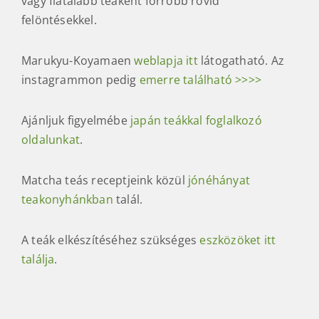
vagy fiatalabb teaként forróbb rövid
felöntésekkel.
Marukyu-Koyamaen
weblapja itt
látogatható. Az
instagrammon pedig
emerre található >>>>
Ajánljuk figyelmébe
japán teákkal foglalkozó
oldalunkat
.
Matcha teás receptjeink közül
jónéhányat
teakonyhánkban
talál.
A
t
​eák
elkészítéséhez szükséges
eszközöket itt
találja
.