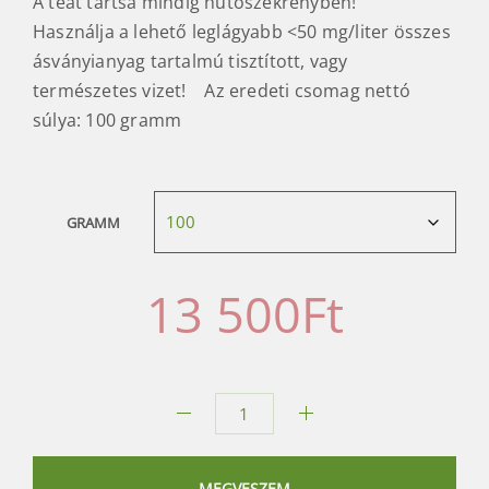
A teát tartsa mindig hűtőszekrényben!
Használja a lehető leglágyabb <50 mg/liter összes
ásványianyag tartalmú tisztított, vagy
természetes vizet! Az eredeti csomag nettó
súlya: 100 gramm
GRAMM
13 500
Ft
Gyokuro
Jinko
Tamashizuku
MEGVESZEM