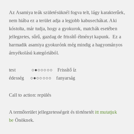
Az Asamiya teák születésüknél fogva telt, lágy karakterűek,
nem hiába ez a terület adja a legjobb kabusechákat. Aki
kóstolta, már tudja, hogy a gyokurok, matchák esetében
jellegzetes, sűrű, gazdag de frissítő élményt kapunk. Ez a
harmadik asamiya gyokurónk még mindig a hagyományos
árnyékolású kategóriából.
test ○●○○○○○ Frissítő íz
édesség ○●○○○○○ fanyarság
Call to action: repülés
A termőterület jellegzetességeit és történetét
itt mutatjuk
be
Önöknek.