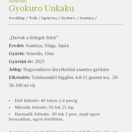
Seiseido
Gyokuro Unkaku
Kezdőlap
/
Teák
/
Japán tea
/
Gyokuro
/
Asamiya
/
„Darvak a fellegek felett”
Eredet:
Asamiya, Shiga, Japán
Gyártó:
Seiseido, Otsu
Gyártási év:
2025
Jelleg:
Hagyományos árnyékolású asamiya gyokuro
Elkészítés:
Teáskannától függően 4-8-11 gramm tea, 20-
50-100 ml víz
Első felöntés: 40 fokon 2-4 percig
Második felöntés: 50 fok 25 mp
Harmadik felöntés: 60 fok 2 perc, majd egyre
hosszabban, egyre forróbban.