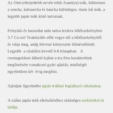
Az Omi (elterjedtebb nevén tehát Asamiya) teák, különösen
a sencha, kabusecha és bancha különleges. tiszta ízű teák, a
legjobb japán teák közé tartoznak.
Felnyitás és használat után tartsa lezárva hűtőszekrényben
5-7 Co-on! Teakészítés előtt vegye elő a hűtőszekrényből
és várja meg, amíg felveszi környezete hőmérsékletét.
Legjobb a vásárlást követő 6-8 hónapban. A
csomagoláson látható lejárat a tea friss karakterének
megőrzésére vonatkozó gyári ajánlás, minőségét
egyebekben két évig megőrzi.
Ajánljuk figyelmébe
japán teákkal foglalkozó oldalunkat
.
A szálas japán teák elkészítéséhez szükséges
eszközöket itt
találja
.