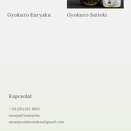
Gyokuro Enryaku
Gyokuro Suiteki
Kapcsolat
+ 36 (20) 261 8851
teautja@teautja.hu
ateautjaonlineteahaz@gmail.com