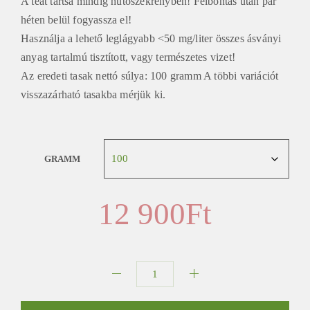
A teát tartsa mindig hűtőszekrényben! Felbontás után pár
héten belül fogyassza el!
Használja a lehető leglágyabb <50 mg/liter összes ásványi
anyag tartalmú tisztított, vagy természetes vizet!
Az eredeti tasak nettó súlya: 100 gramm A többi variációt
visszazárható tasakba mérjük ki.
GRAMM
12 900
Ft
Gyokuro
Unkaku