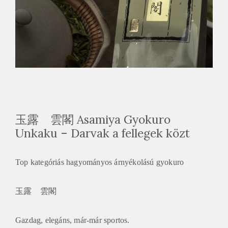
玉露 雲閣 Asamiya Gyokuro
Unkaku – Darvak a fellegek közt
Top kategóriás hagyományos árnyékolású gyokuro
玉露 雲閣
Gazdag, elegáns, már-már sportos.