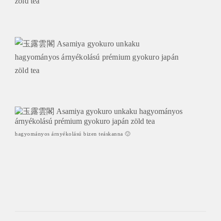
hagyományos árnyékolású bizen teáskanna 🙂