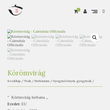
Skip
to
content
0
ope
sear
A
for
Pure matcha, from Marukyu Koyamaen
T
e
a
Ú
t
j
a
Körömvirág
o
Kezdőlap
/
Teák
/
Herbárium
/
Gyógynövények, gyógyteák
/
n
l
i
” Körömvirág herbatea „
n
Eredet:
EU