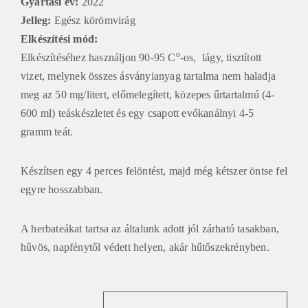
e
Gyártási év:
2022
t
Jelleg:
Egész körömvirág
e
Elkészítési mód
:
a
o
Elkészítéséhez használjon 90-95 C
-os, lágy, tisztított
h
vizet, melynek összes ásványianyag tartalma nem haladja
á
meg az 50 mg/litert, előmelegített, közepes űrtartalmú (4-
z
600 ml) teáskészletet és egy csapott evőkanálnyi 4-5
gramm teát.
Készítsen egy 4 perces felöntést, majd még kétszer öntse fel
egyre hosszabban.
A herbateákat tartsa az általunk adott jól zárható tasakban,
hűvös, napfénytől védett helyen, akár hűtőszekrényben.