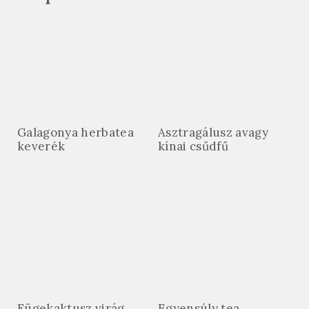
Galagonya herbatea
Asztragálusz avagy
keverék
kínai csűdfű
Fügekaktusz virág
Egyensúly tea