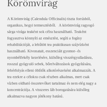
Körömvirág
A Körömvirág (Calendula Officinalis) tiszta forrásból,
organikus, hegyi termesztésből. A körömvirág ragyogó
sárga virága teaként sok célra használható. Teaként
fogyasztva könnyíti az emésztést, segíti a fogíny
rehabilitációját, a lehűtött tea praktikusan szájvízként
használható. Kivonatait, esszenciáit gyomor- és
nyombélfekély kezelésére, külsőleg visszérgyulladásra,
rosszul gyógyuló sebek, bőrelváltozások gyógyítására,
fehérfolyás elleni öblítők alkotórészeként alkalmazzák. A
tea ezekre a célokra csak részben alkalmas, mert csak
vízben oldható összetevőket tartalmaz és nem elég nagy a
koncentrációja. A visszeres láb borogatására külsőleg
alkalmazva nagyon jótékony hatású.