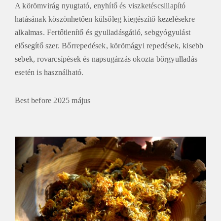
A körömvirág nyugtató, enyhítő és viszketéscsillapító
hatásának köszönhetően külsőleg kiegészítő kezelésekre
alkalmas. Fertőtlenítő és gyulladásgátló, sebgyógyulást
elősegítő szer. Bőrrepedések, körömágyi repedések, kisebb
sebek, rovarcsípések és napsugárzás okozta bőrgyulladás
esetén is használható.
Best before 2025 május