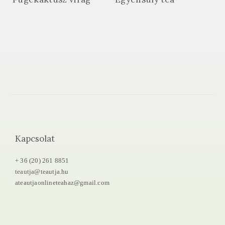
Kapcsolat
+ 36 (20) 261 8851
teautja@teautja.hu
ateautjaonlineteahaz@gmail.com