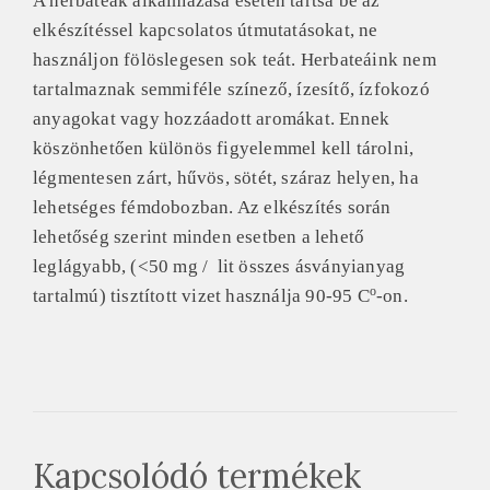
A herbateák alkalmazása esetén tartsa be az
elkészítéssel kapcsolatos útmutatásokat, ne
használjon fölöslegesen sok teát. Herbateáink nem
tartalmaznak semmiféle színező, ízesítő, ízfokozó
anyagokat vagy hozzáadott aromákat. Ennek
köszönhetően különös figyelemmel kell tárolni,
légmentesen zárt, hűvös, sötét, száraz helyen, ha
lehetséges fémdobozban. Az elkészítés során
lehetőség szerint minden esetben a lehető
leglágyabb, (<50 mg / lit összes ásványianyag
o
tartalmú) tisztított vizet használja 90-95 C
-on.
Kapcsolódó termékek