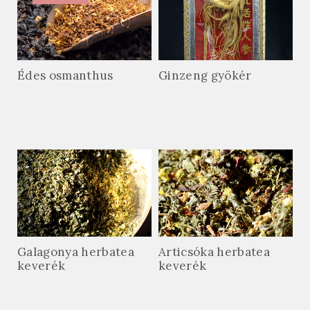
Édes osmanthus
Ginzeng gyökér
Galagonya herbatea
Articsóka herbatea
keverék
keverék