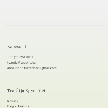
Kapcsolat
+ 36 (20) 261 8851
teautja@teautja.hu
ateautjaonlineteahaz@gmail.com
Tea Útja Egyesület
Rólunk
Blog – Teazine