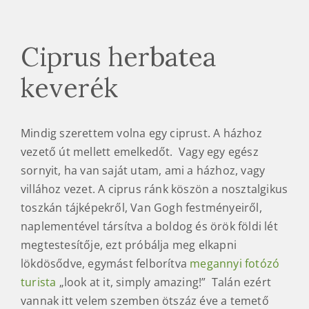
Ciprus herbatea
keverék
Mindig szerettem volna egy ciprust. A házhoz
vezető út mellett emelkedőt. Vagy egy egész
sornyit, ha van saját utam, ami a házhoz, vagy
villához vezet. A ciprus ránk köszön a nosztalgikus
toszkán tájképekről, Van Gogh festményeiről,
naplementével társítva a boldog és örök földi lét
megtestesítője, ezt próbálja meg elkapni
lökdösődve, egymást felborítva
megannyi fotózó
turista
„look at it, simply amazing!” Talán ezért
vannak itt velem szemben ötszáz éve a temető