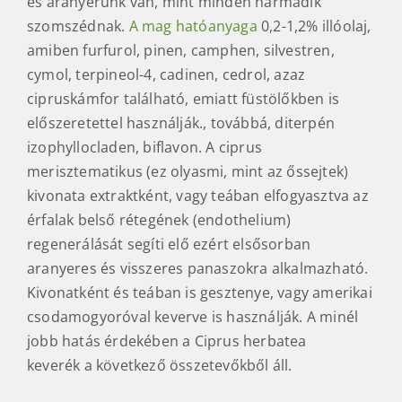
és aranyerünk van, mint minden harmadik
szomszédnak.
A mag hatóanyaga
0,2-1,2% illóolaj,
amiben furfurol, pinen, camphen, silvestren,
cymol, terpineol-4, cadinen, cedrol, azaz
cipruskámfor található, emiatt füstölőkben is
előszeretettel használják., továbbá, diterpén
izophyllocladen, biflavon. A ciprus
merisztematikus (ez olyasmi, mint az őssejtek)
kivonata extraktként, vagy teában elfogyasztva az
érfalak belső rétegének (endothelium)
regenerálását segíti elő ezért elsősorban
aranyeres és visszeres panaszokra alkalmazható.
Kivonatként és teában is gesztenye, vagy amerikai
csodamogyoróval keverve is használják. A minél
jobb hatás érdekében a Ciprus herbatea
keverék a következő összetevőkből áll.