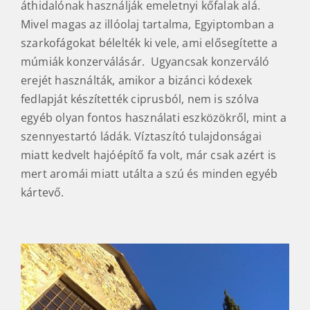
áthidalónak használják emeletnyi kőfalak alá.
Mivel magas az illóolaj tartalma, Egyiptomban a
szarkofágokat bélelték ki vele, ami elősegítette a
múmiák konzerválásár. Ugyancsak konzerváló
erejét használták, amikor a bizánci kódexek
fedlapját készítették ciprusból, nem is szólva
egyéb olyan fontos használati eszközökről, mint a
szennyestartó ládák. Víztaszító tulajdonságai
miatt kedvelt hajóépítő fa volt, már csak azért is
mert aromái miatt utálta a szú és minden egyéb
kártevő.