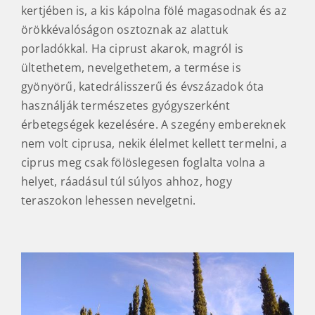
kertjében is, a kis kápolna fölé magasodnak és az
örökkévalóságon osztoznak az alattuk
porladókkal. Ha ciprust akarok, magról is
ültethetem, nevelgethetem, a termése is
gyönyörű, katedrálisszerű és évszázadok óta
használják természetes gyógyszerként
érbetegségek kezelésére. A szegény embereknek
nem volt ciprusa, nekik élelmet kellett termelni, a
ciprus meg csak fölöslegesen foglalta volna a
helyet, ráadásul túl súlyos ahhoz, hogy
teraszokon lehessen nevelgetni.