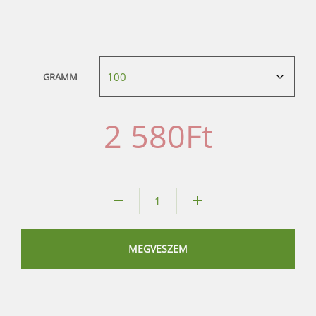
GRAMM
2 580
Ft
Ciprus
herbatea
keverék
MEGVESZEM
mennyiség