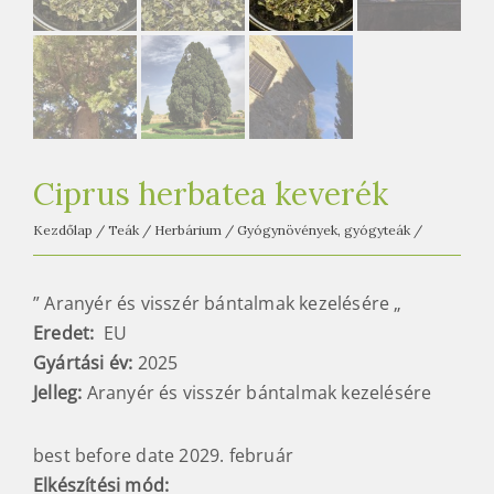
e
t
e
a
h
á
z
Ciprus herbatea keverék
Kezdőlap
/
Teák
/
Herbárium
/
Gyógynövények, gyógyteák
/
” Aranyér és visszér bántalmak kezelésére „
Eredet:
EU
Gyártási év:
2025
Jelleg:
Aranyér és visszér bántalmak kezelésére
best before date 2029. február
Elkészítési mód
: