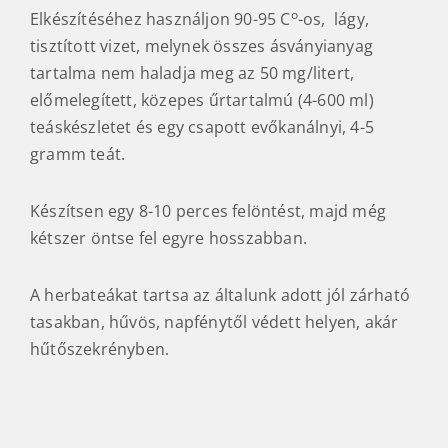
o
Elkészítéséhez használjon 90-95 C
-os, lágy,
tisztított vizet, melynek összes ásványianyag
tartalma nem haladja meg az 50 mg/litert,
előmelegített, közepes űrtartalmú (4-600 ml)
teáskészletet és egy csapott evőkanálnyi, 4-5
gramm teát.
Készítsen egy 8-10 perces felöntést, majd még
kétszer öntse fel egyre hosszabban.
A herbateákat tartsa az általunk adott jól zárható
tasakban, hűvös, napfénytől védett helyen, akár
hűtőszekrényben.