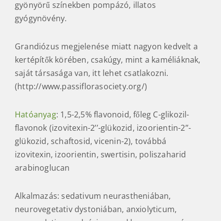
gyönyörű színekben pompázó, illatos
gyógynövény.
Grandiózus megjelenése miatt nagyon kedvelt a
kertépítők körében, csakúgy, mint a kaméliáknak,
saját társasága van, itt lehet csatlakozni.
(http://www.passiflorasociety.org/)
Hatóanyag
: 1,5-2,5% flavonoid, főleg C-glikozil-
flavonok (izovitexin-2’’-glükozid, izoorientin-2’’-
glükozid, schaftosid, vicenin-2), továbbá
izovitexin, izoorientin, swertisin, poliszaharid
arabinoglucan
Alkalmazás: sedativum neurastheniában,
neurovegetativ dystoniában, anxiolyticum,