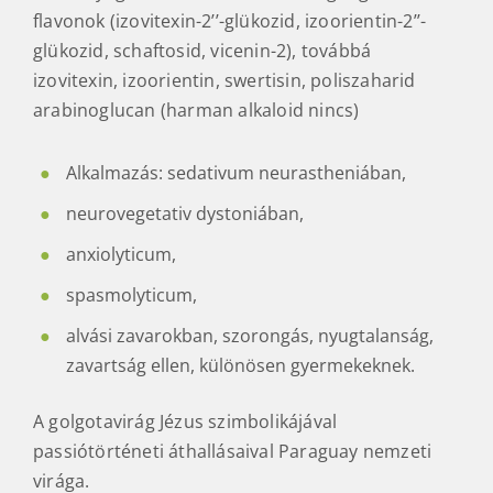
flavonok (izovitexin-2’’-glükozid, izoorientin-2’’-
glükozid, schaftosid, vicenin-2), továbbá
izovitexin, izoorientin, swertisin, poliszaharid
arabinoglucan (harman alkaloid nincs)
Alkalmazás: sedativum neurastheniában,
neurovegetativ dystoniában,
anxiolyticum,
spasmolyticum,
alvási zavarokban, szorongás, nyugtalanság,
zavartság ellen, különösen gyermekeknek.
A golgotavirág Jézus szimbolikájával
passiótörténeti áthallásaival Paraguay nemzeti
virága.