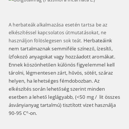
A herbateák alkalmazása esetén tartsa be az
elkészítéssel kapcsolatos útmutatásokat, ne
Herbateáink
használjon fölöslegesen sok teát.
nem tartalmaznak semmiféle színező, ízesítő,
ízfokozó anyagokat vagy hozzáadott aromákat.
Ennek köszönhetően különös figyelemmel kell
tárolni, légmentesen zárt, hűvös, sötét, száraz
helyen, ha lehetséges fémdobozban. Az
elkészítés során lehetőség szerint minden
esetben a lehető leglágyabb, (<50 mg / lit összes
ásványianyag tartalmú) tisztított vizet használja
o
90-95 C
-on.