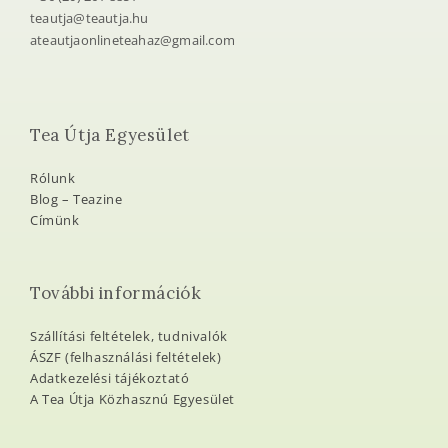
teautja@teautja.hu
ateautjaonlineteahaz@gmail.com
Tea Útja Egyesület
Rólunk
Blog – Teazine
Címünk
További információk
Szállítási feltételek, tudnivalók
ÁSZF (felhasználási feltételek)
Adatkezelési tájékoztató
A Tea Útja Közhasznú Egyesület