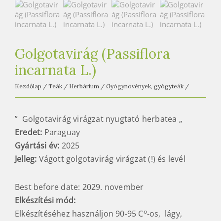
e
t
e
a
Golgotavirág (Passiflora
h
á
incarnata L.)
z
Kezdőlap
/
Teák
/
Herbárium
/
Gyógynövények, gyógyteák
/
” Golgotavirág virágzat nyugtató herbatea „
Eredet:
Paraguay
Gyártási év:
2025
Jelleg:
Vágott golgotavirág virágzat (!) és levél
Best before date: 2029. november
Elkészítési mód
:
o
Elkészítéséhez használjon 90-95 C
-os, lágy,