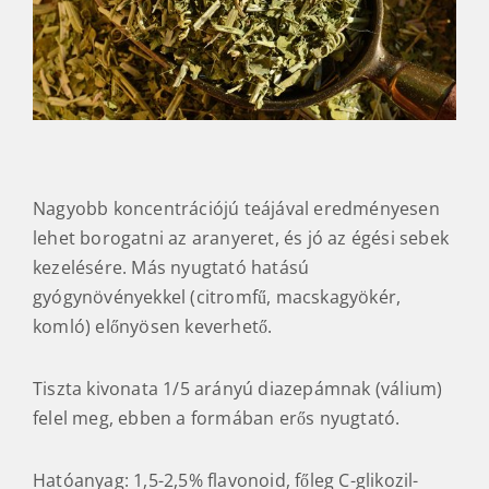
Nagyobb koncentrációjú teájával eredményesen
lehet borogatni az aranyeret, és jó az égési sebek
kezelésére. Más nyugtató hatású
gyógynövényekkel (citromfű, macskagyökér,
komló) előnyösen keverhető.
Tiszta kivonata 1/5 arányú diazepámnak (válium)
felel meg, ebben a formában erős nyugtató.
Hatóanyag: 1,5-2,5% flavonoid, főleg C-glikozil-