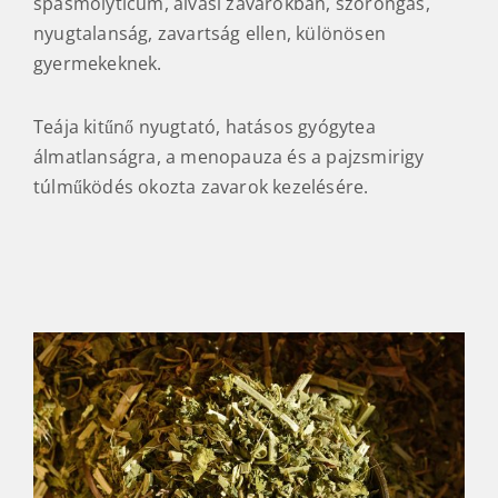
spasmolyticum, alvási zavarokban, szorongás,
nyugtalanság, zavartság ellen, különösen
gyermekeknek.
Teája kitűnő nyugtató, hatásos gyógytea
álmatlanságra, a menopauza és a pajzsmirigy
túlműködés okozta zavarok kezelésére.