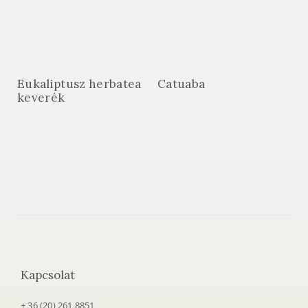
Eukaliptusz herbatea
Catuaba
keverék
Kapcsolat
+ 36 (20) 261 8851