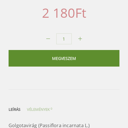
2 180
Ft
Golgotavirág
(Passiflora
incarnata
MEGVESZEM
L.)
mennyiség
0
LEÍRÁS
VÉLEMÉNYEK
Golgotavirág (Passiflora incarnata L.)