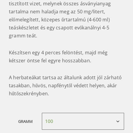
tisztított vizet, melynek összes ásványianyag
tartalma nem haladja meg az 50 mg/litert,
előmelegített, közepes űrtartalmú (4-600 ml)
teáskészletet és egy csapott evőkanálnyi 4-5
gramm teát.
Készítsen egy 4 perces felöntést, majd még
kétszer öntse fel egyre hosszabban.
A herbateákat tartsa az általunk adott jól zárható
tasakban, hűvös, napfénytől védett helyen, akár
hűtőszekrényben.
GRAMM