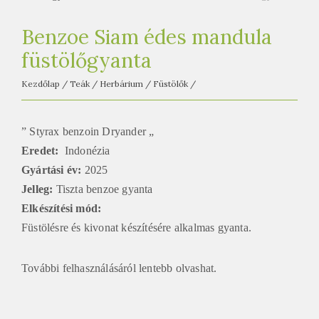
e
t
Benzoe Siam édes mandula
e
füstölőgyanta
a
h
Kezdőlap
/
Teák
/
Herbárium
/
Füstölők
/
á
z
” Styrax benzoin Dryander „
Eredet:
Indonézia
Gyártási év:
2025
Jelleg:
Tiszta benzoe gyanta
Elkészítési mód
:
Füstölésre és kivonat készítésére alkalmas gyanta.
További felhasználásáról lentebb olvashat.