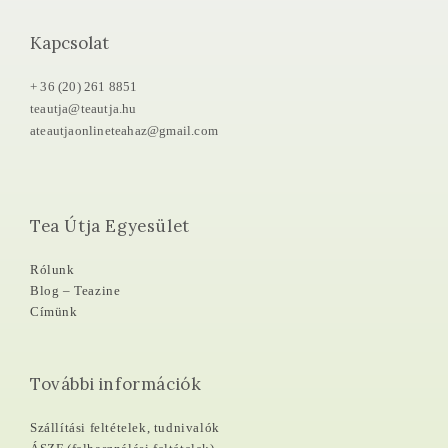
Kapcsolat
+ 36 (20) 261 8851
teautja@teautja.hu
ateautjaonlineteahaz@gmail.com
Tea Útja Egyesület
Rólunk
Blog – Teazine
Címünk
További információk
Szállítási feltételek, tudnivalók