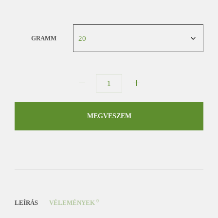
GRAMM
Benzoe
Siam
édes
MEGVESZEM
mandula
füstölőgyanta
mennyiség
0
LEÍRÁS
VÉLEMÉNYEK