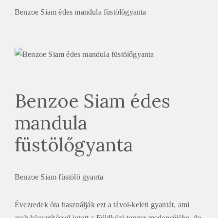
Benzoe Siam édes mandula füstölőgyanta
Benzoe Siam édes
mandula
füstölőgyanta
Benzoe Siam füstölő gyanta
Évezredek óta használják ezt a távol-keleti gyantát, ami
arab közvetítéssel jutott a Földközi-tenger medencéjébe, de