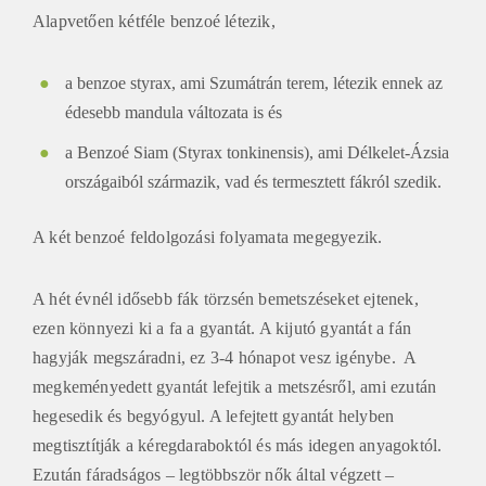
Alapvetően kétféle benzoé létezik,
a benzoe styrax, ami Szumátrán terem, létezik ennek az
édesebb mandula változata is és
a Benzoé Siam (Styrax tonkinensis), ami Délkelet-Ázsia
országaiból származik, vad és termesztett fákról szedik.
A két benzoé feldolgozási folyamata megegyezik.
A hét évnél idősebb fák törzsén bemetszéseket ejtenek,
ezen könnyezi ki a fa a gyantát. A kijutó gyantát a fán
hagyják megszáradni, ez 3-4 hónapot vesz igénybe. A
megkeményedett gyantát lefejtik a metszésről, ami ezután
hegesedik és begyógyul. A lefejtett gyantát helyben
megtisztítják a kéregdaraboktól és más idegen anyagoktól.
Ezután fáradságos – legtöbbször nők által végzett –