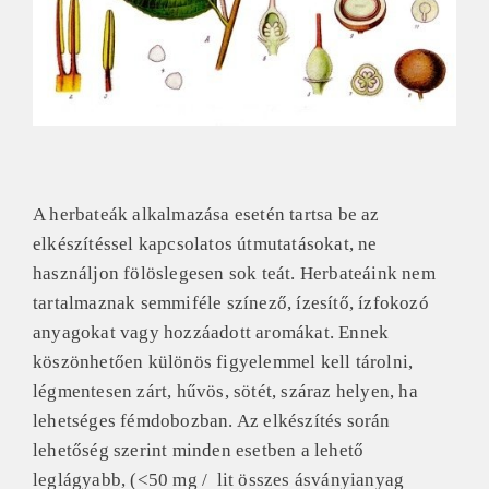
A herbateák alkalmazása esetén tartsa be az
elkészítéssel kapcsolatos útmutatásokat, ne
használjon fölöslegesen sok teát.
Herbateáink nem
tartalmaznak semmiféle színező, ízesítő, ízfokozó
anyagokat vagy hozzáadott aromákat. Ennek
köszönhetően különös figyelemmel kell tárolni,
légmentesen zárt, hűvös, sötét, száraz helyen, ha
lehetséges fémdobozban. Az elkészítés során
lehetőség szerint minden esetben a lehető
leglágyabb, (<50 mg / lit összes ásványianyag