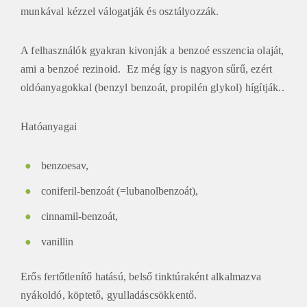
munkával kézzel válogatják és osztályozzák.
A felhasználók gyakran kivonják a benzoé esszencia olaját,
ami a benzoé rezinoid. Ez még így is nagyon sűrű, ezért
oldóanyagokkal (benzyl benzoát, propilén glykol) hígítják..
Hatóanyagai
benzoesav,
coniferil-benzoát (=lubanolbenzoát),
cinnamil-benzoát,
vanillin
Erős fertőtlenítő hatású, belső tinktúraként alkalmazva
nyákoldó, köptető, gyulladáscsökkentő.