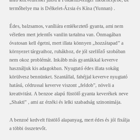
termőhelye ma is Délkelet-Ázsia és Kína (Yunnan) .
Édes, balzsamos, vaníliára emlékeztető gyanta, ami nem
véletlen mert jelentős vanilin tartalma van. Önmagában
óvatosan kell égetni, mert illata könnyen „hozzátapad” a
környezet tárgyaihoz, ruhákhoz, de jól szellőző szobában
nem okoz problémát. Inkább más gyantákkal keverve
használjuk kis adagokban. Nyugtató édes illata sokáig
körülvesz bennünket. Szantállal, fahéjjal keverve nyugtató
hatású, cédrussal keverve viszont „feldob”, növeli a
kreativitást. A benzoe alapú füstölő gyanta keverékek neve
„Shakti” , ami az érzéki és lelki szabadság szinonimája.
A benzoé kedvelt füstölő alapanyag, mert édes és jól fixálja
a többi összetevőt.