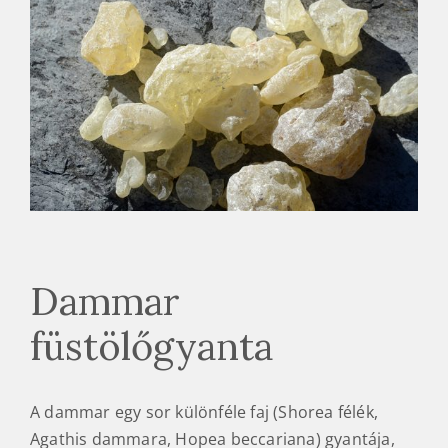
Dammar
füstölőgyanta
A dammar egy sor különféle faj (Shorea félék,
Agathis dammara, Hopea beccariana) gyantája,