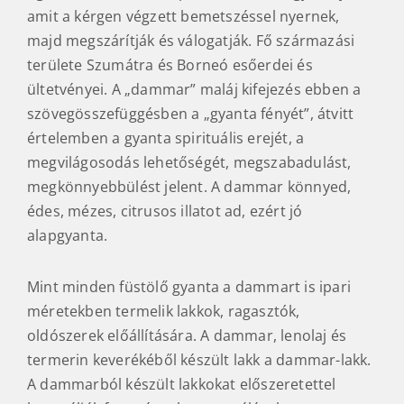
amit a kérgen végzett bemetszéssel nyernek,
majd megszárítják és válogatják. Fő származási
területe Szumátra és Borneó esőerdei és
ültetvényei. A „dammar” maláj kifejezés ebben a
szövegösszefüggésben a „gyanta fényét”, átvitt
értelemben a gyanta spirituális erejét, a
megvilágosodás lehetőségét, megszabadulást,
megkönnyebbülést jelent. A dammar könnyed,
édes, mézes, citrusos illatot ad, ezért jó
alapgyanta.
Mint minden füstölő gyanta a dammart is ipari
méretekben termelik lakkok, ragasztók,
oldószerek előállítására. A dammar, lenolaj és
termerin keverékéből készült lakk a dammar-lakk.
A dammarból készült lakkokat előszeretettel