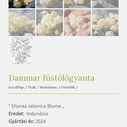
e
t
e
a
h
á
z
Dammar füstölőgyanta
Kezdőlap
/
Teák
/
Herbárium
/
Füstölők
/
” Shorea selanica Blume „
Eredet:
Indonézia
Gyártási év:
2024