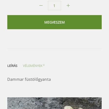
Dammar
füstölőgyanta
mennyiség
MEGVESZEM
0
LEÍRÁS
VÉLEMÉNYEK
Dammar füstölőgyanta