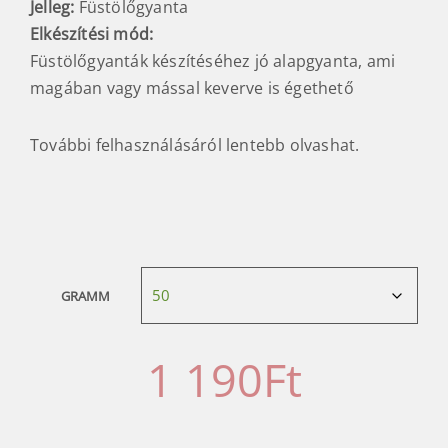
Jelleg:
Füstölőgyanta
Elkészítési mód
:
Füstölőgyanták készítéséhez jó alapgyanta, ami
magában vagy mással keverve is égethető
További felhasználásáról lentebb olvashat.
GRAMM
1 190
Ft