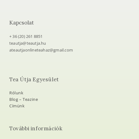
Kapcsolat
+ 36 (20) 261 8851
teautja@teautja.hu
ateautjaonlineteahaz@gmail.com
Tea Útja Egyesület
Rólunk
Blog – Teazine
Címünk
További információk