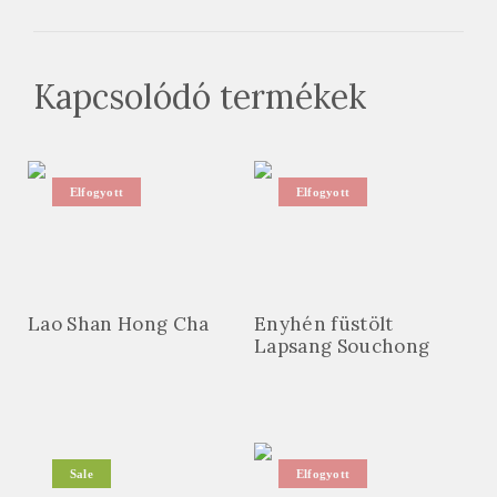
Kapcsolódó termékek
Elfogyott
Elfogyott
Lao Shan Hong Cha
Enyhén füstölt
Lapsang Souchong
Sale
Elfogyott