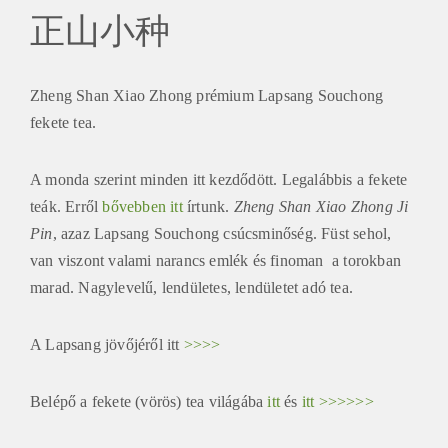
正山小种
Zheng Shan Xiao Zhong prémium Lapsang Souchong
fekete tea.
A monda szerint minden itt kezdődött. Legalábbis a fekete
teák. Erről
bővebben itt
írtunk.
Zheng Shan Xiao Zhong Ji
Pin
, azaz Lapsang Souchong csúcsminőség. Füst sehol,
van viszont valami narancs emlék és finoman a torokban
marad. Nagylevelű, lendületes, lendületet adó tea.
A Lapsang jövőjéről itt
>>>>
Belépő a fekete (vörös) tea világába
itt
és
itt >>>>>>