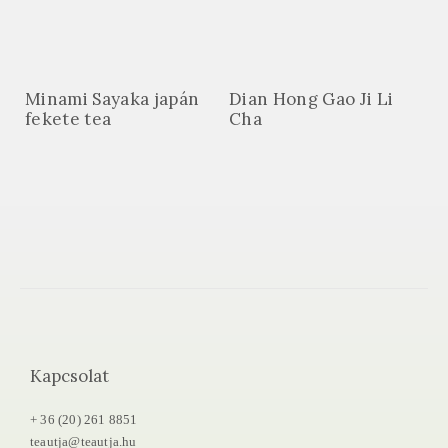
Minami Sayaka japán
Dian Hong Gao Ji Li
fekete tea
Cha
Kapcsolat
+ 36 (20) 261 8851
teautja@teautja.hu