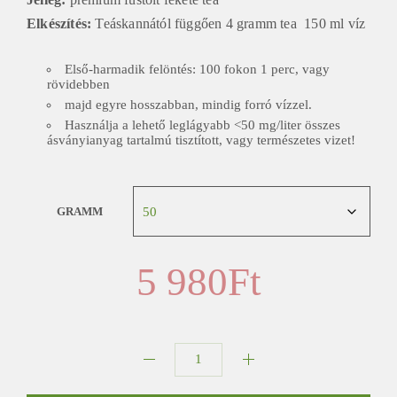
Elkészítés:
Teáskannától függően 4 gramm tea 150 ml víz
Első-harmadik felöntés: 100 fokon 1 perc, vagy
rövidebben
majd egyre hosszabban, mindig forró vízzel.
Használja a lehető leglágyabb <50 mg/liter összes
ásványianyag tartalmú tisztított, vagy természetes vizet!
GRAMM
5 980
Ft
Lapsang