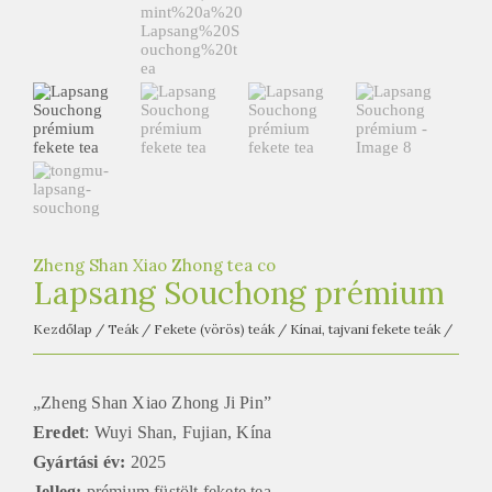
e
t
e
a
h
á
z
Zheng Shan Xiao Zhong tea co
Lapsang Souchong prémium
Kezdőlap
/
Teák
/
Fekete (vörös) teák
/
Kínai, tajvani fekete teák
/
„Zheng Shan Xiao Zhong Ji Pin”
Eredet
: Wuyi Shan, Fujian, Kína
Gyártási év:
2025
Jelleg:
prémium füstölt fekete tea