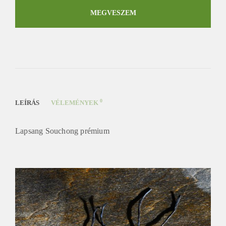
Souchong
prémium
MEGVESZEM
mennyiség
0
LEÍRÁS
VÉLEMÉNYEK
Lapsang Souchong prémium