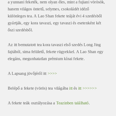
a yunnani feketék, nem olyan éles, mint a fujiani vörösök,
hanem világos öntetű, selymes, csokoládét idéző
különleges tea. A Lao Shan fekete teáját évi 4 szedésből
gyártják, egy kora tavaszi, egy tavaszi és esetenként két
őszi szedésből.
Az itt bemutatott tea kora tavaszi első szedés Long Jing
fajtából, sima felületű, fekete rügyekkel. A Lao Shan egy
elegáns, megunhatatlan prémium kínai fekete.
A Lapsang jövőjéről itt
>>>>
Belépő a fekete (vörös) tea világába
itt
és
itt >>>>>>
A fekete teák osztályozása a
Teazinben található
.