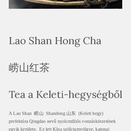
Lao Shan Hong Cha
崂山红茶
Tea a Keleti-hegységből
A Lao Shan 崂山 Shandong 山东 (Keleti hegy)
prefektúra Qingdao nevű nyolcmilliós vonzáskörzetének
egyik kerülete. Ez lett Kína szilíciumvölgye, katonai