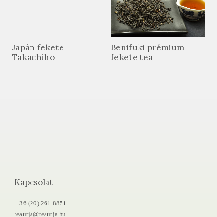
Japán fekete
Benifuki prémium
Takachiho
fekete tea
Kapcsolat
+ 36 (20) 261 8851
teautja@teautja.hu