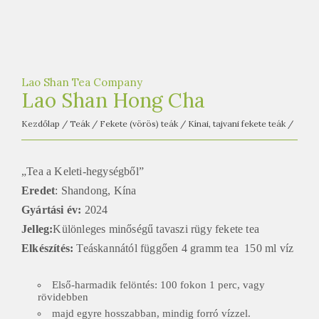
e
t
e
a
Lao Shan Tea Company
h
Lao Shan Hong Cha
á
z
Kezdőlap
/
Teák
/
Fekete (vörös) teák
/
Kínai, tajvani fekete teák
/
„Tea a Keleti-hegységből”
Eredet
: Shandong, Kína
Gyártási év:
2024
Jelleg:
Különleges minőségű tavaszi rügy fekete tea
Elkészítés:
Teáskannától függően 4 gramm tea 150 ml víz
Első-harmadik felöntés: 100 fokon 1 perc, vagy
rövidebben
majd egyre hosszabban, mindig forró vízzel.