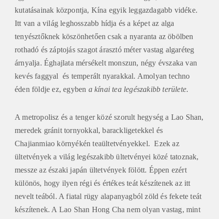
kutatásainak központja, Kína egyik leggazdagabb vidéke.
Itt van a világ leghosszabb hídja és a képet az alga
tenyésztőknek köszönhetően csak a nyaranta az öbölben
rothadó és záptojás szagot árasztó méter vastag algaréteg
árnyalja. Éghajlata mérsékelt monszun, négy évszaka van
kevés faggyal és temperált nyarakkal. Amolyan techno
éden földje ez, egyben
a kínai tea legészakibb területe
.
A metropolisz és a tenger közé szorult hegység a Lao Shan,
meredek gránit tornyokkal, barackligetekkel és
Chajianmiao környékén teaültetvényekkel. Ezek az
ültetvények a világ legészakibb ültetvényei közé tatoznak,
messze az északi japán ültetvények fölött. Éppen ezért
különös, hogy ilyen régi és értékes teát készítenek az itt
nevelt teából. A fiatal rügy alapanyagból zöld és fekete teát
készítenek. A Lao Shan Hong Cha nem olyan vastag, mint