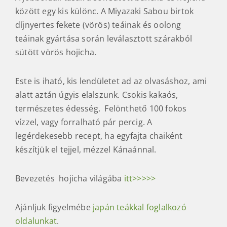
között egy kis különc. A Miyazaki Sabou birtok
díjnyertes fekete (vörös) teáinak és oolong
teáinak gyártása során leválasztott szárakból
sütött vörös hojicha.
Este is iható, kis lendületet ad az olvasáshoz, ami
alatt aztán úgyis elalszunk. Csokis kakaós,
természetes édesség. Felönthető 100 fokos
vízzel, vagy forralható pár percig. A
legérdekesebb recept, ha egyfajta chaiként
készítjük el tejjel, mézzel Kánaánnal.
Bevezetés hojicha világába
itt>>>>>
Ajánljuk figyelmébe
japán teákkal foglalkozó
oldalunkat
.