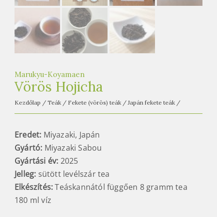
Marukyu-Koyamaen
Vörös Hojicha
Kezdőlap
/
Teák
/
Fekete (vörös) teák
/
Japán fekete teák
/
Eredet:
Miyazaki, Japán
Gyártó:
Miyazaki Sabou
Gyártási év:
2025
Jelleg:
sütött levélszár tea
Elkészítés:
Teáskannától függően 8 gramm tea
180 ml víz