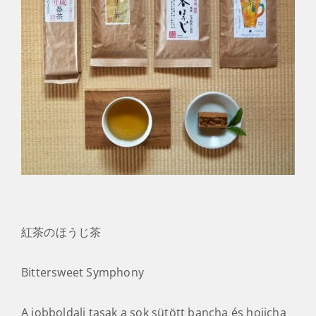
紅茶のほうじ茶
Bittersweet Symphony
A jobboldali tasak a sok sütött bancha és hojicha