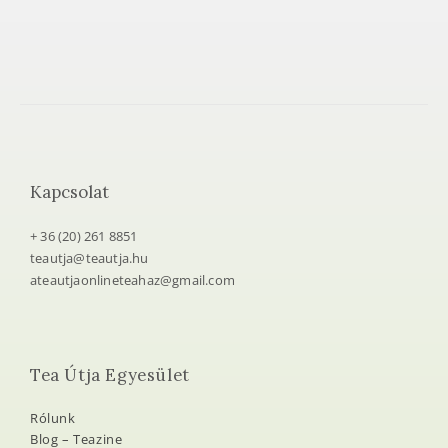
Kapcsolat
+ 36 (20) 261 8851
teautja@teautja.hu
ateautjaonlineteahaz@gmail.com
Tea Útja Egyesület
Rólunk
Blog – Teazine