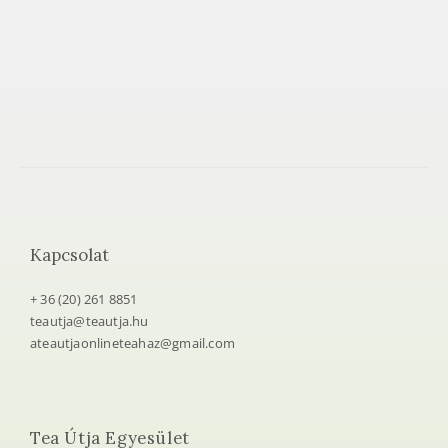
Kapcsolat
+ 36 (20) 261 8851
teautja@teautja.hu
ateautjaonlineteahaz@gmail.com
Tea Útja Egyesület