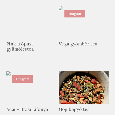
Elfogyott
Pink trópusi
Vega gyömbér tea
gyümölcstea
Elfogyott
Acai – Brazil áfonya
Goji bogyó tea