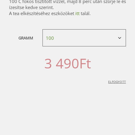
100 C fokos tisztított vízzel, majd 8 perc után szűrje le és
ízesítse kedve szerint.
A tea elkészítéséhez eszközöket
itt
talál.
GRAMM
3 490
Ft
ELFOGYOTT