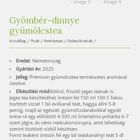
e
t
e
Gyömbér-dinnye
a
gyümölcstea
h
Kezdőlap
/
Teák
/
Herbárium
/
Gyümölcsteák
/
á
z
Eredet
: Németország
Gyártási év:
2025
Jelleg:
Prémium gyümölcstea természetes aromával
ízesítve
Elkészítési mód:
Kitűnő, frissítő jeges teának is.
Jeges tea készítéséhez öntsön fel 150 ml 100 C fokos
tisztított vízzel 1 bő evőkanál teát, hagyja állni 5-8
percig, majd az egészet, gyümölcsdarabokkal együtt
öntse rá egy előhűtött 4-500 ml űrtartalmú pohárba 6-7
szem jégre, és némi nádcukorszirupra, amit lehetőség
szerint tisztított vízből készítsen.
Forró teaként öntsön fel egy bő teáskanálnyi teát 5 dl