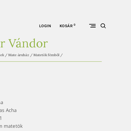
open
0
LOGIN
KOSÁR
search
form
r Vándor
kek
/
Mate áruház
/
Matetök fémből
/
na
ias Acha
1
ém matetök