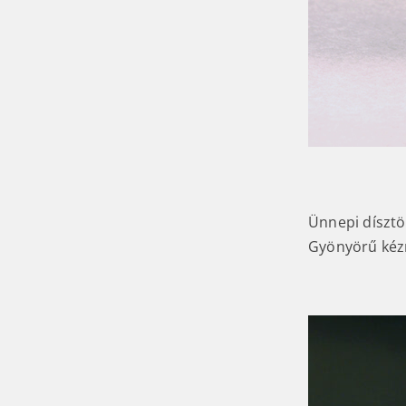
Ünnepi dísztö
Gyönyörű ké