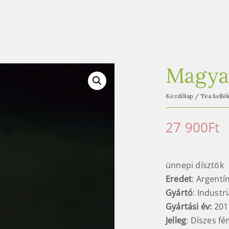
Magya
Kezdőlap
/
Tea kellé
27 900
Ft
ünnepi dísztök
Eredet
: Argentí
Gyártó
: Industr
Gyártási év:
201
Jelleg
: Díszes f