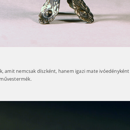
k, amit nemcsak díszként, hanem igazi mate ivóedényként i
zművestermék.