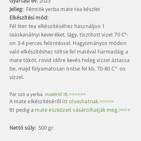
Gyártási év:
2023
Jelleg:
Fémtök yerba mate tea készlet
Elkészítési mód
:
Fél liter tea elkészítéséhez használjon 1
teáskanálnyi keveréket, lágy, tisztított vizet 70 C°-
on 3-4 perces felöntéssel.
Hagyományos módon
való elkészítéshez töltse fel matéval harmadáig a
mate
tököt, rövid időre kevés hideg vízzel áztassa
be, majd folyamatosan öntse fel kb. 70-80 C° -os
vízzel.
Pár szó a yerba
matéról itt.>>>>>>
A mate elkészítéséről i
tt olvashatnak.>>>>>
Itt pedig a
mate eszközeit vásárolhatják meg.>>>>
Nettó súly:
500 gr