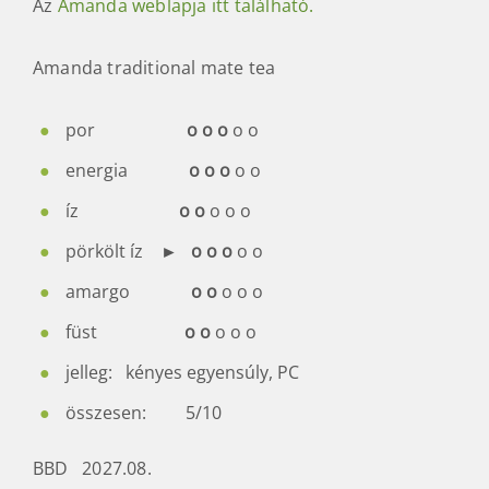
Az
Amanda weblapja itt található.
Amanda traditional mate tea
por
o o o
o o
energia
o o o
o o
íz
o o
o o o
pörkölt íz ►
o o o
o o
amargo
o o
o o o
füst
o o
o o o
jelleg: kényes egyensúly, PC
összesen: 5/10
BBD 2027.08.