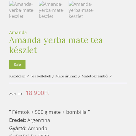
e
t
e
a
h
Amanda
Amanda yerba mate tea
á
készlet
z
Sale
Kezdőlap
/
Tea kellékek
/
Mate áruház
/
Matetök fémből
/
Original
Current
18 900
Ft
25 900
Ft
price
price
” Fémtök + 500 g mate + bombilla ”
was:
is:
Eredet:
Argentína
25
18
Gyártó:
Amanda
900Ft.
900Ft.