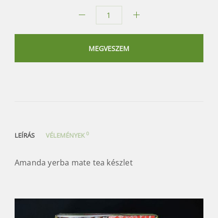
Amanda
yerba
mate
MEGVESZEM
tea
készlet
mennyiség
0
LEÍRÁS
VÉLEMÉNYEK
Amanda yerba mate tea készlet