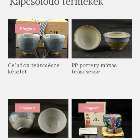
Kapcsolódó termékek
Elfogyott
Celadon teáscsésze
PP pottery mázas
készlet
teáscsésze
Elfogyott
Elfogyott