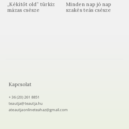
„Kékítőt old” türkiz
Minden nap jó nap
mázas csésze
szakés teás csésze
Kapcsolat
+ 36 (20) 261 8851
teautja@teautja.hu
ateautjaonlineteahaz@gmail.com