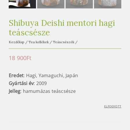
e
t
e
Shibuya Deishi mentori hagi
a
teáscsésze
h
á
Kezdőlap
/
Tea kellékek
/
Teáscsészék
/
z
18 900
Ft
Eredet
: Hagi, Yamaguchi, Japán
Gyártási év
: 2009
Jelleg
: hamumázas teáscsésze
ELFOGYOTT