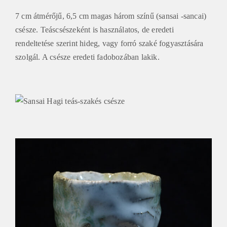
7 cm átmérőjű, 6,5 cm magas három színű (sansai -sancai)
csésze. Teáscsészeként is használatos, de eredeti
rendeltetése szerint hideg, vagy forró szaké fogyasztására
szolgál. A csésze eredeti fadobozában lakik.