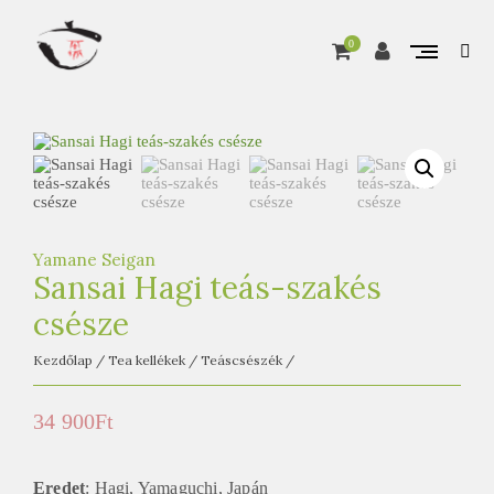
Skip
to
content
0
ope
sear
A
for
Pure matcha, from Marukyu Koyamaen
T
e
a
Ú
t
Yamane Seigan
j
Sansai Hagi teás-szakés
a
csésze
o
Kezdőlap
/
Tea kellékek
/
Teáscsészék
/
n
l
34 900
Ft
i
n
Eredet
: Hagi, Yamaguchi, Japán