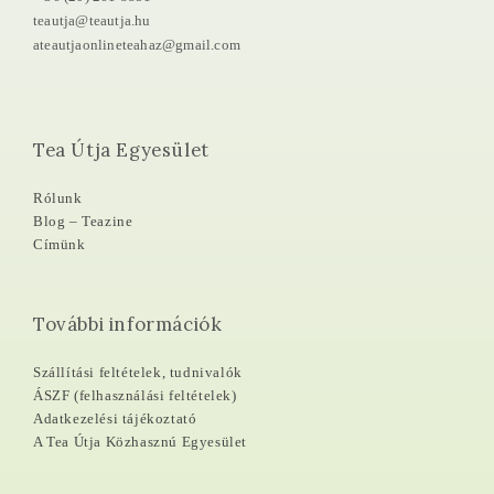
teautja@teautja.hu
ateautjaonlineteahaz@gmail.com
Tea Útja Egyesület
Rólunk
Blog – Teazine
Címünk
További információk
Szállítási feltételek, tudnivalók
ÁSZF (felhasználási feltételek)
Adatkezelési tájékoztató
A Tea Útja Közhasznú Egyesület