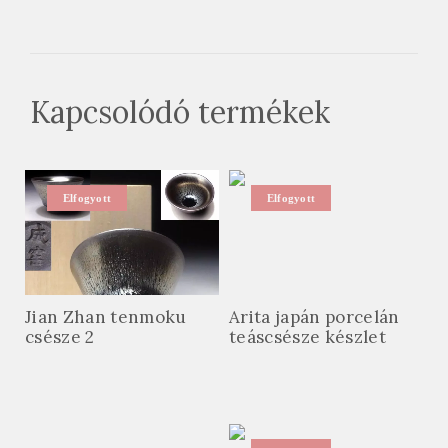
Kapcsolódó termékek
Elfogyott
Elfogyott
Jian Zhan tenmoku
Arita japán porcelán
csésze 2
teáscsésze készlet