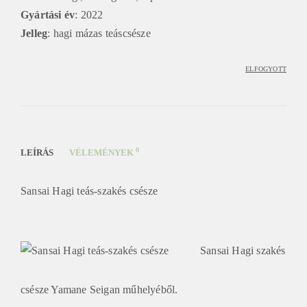
e
Gyártási év
: 2022
t
Jelleg
: hagi mázas teáscsésze
e
a
ELFOGYOTT
h
á
z
0
LEÍRÁS
VÉLEMÉNYEK
Sansai Hagi teás-szakés csésze
Sansai Hagi szakés
csésze Yamane Seigan műhelyéből.