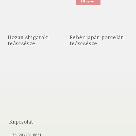
Elfogyott
Hozan shigaraki
Fehér japán porcelán
teáscsésze
teáscsésze
Kapcsolat
+ 36 (20) 261 8851