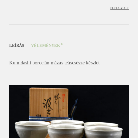
ELFOGYOTT
0
LEÍRÁS
VÉLEMÉNYEK
Kumidashi porcelán mázas teáscsésze készlet