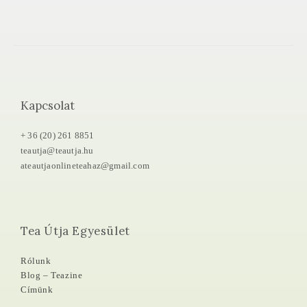
Kapcsolat
+ 36 (20) 261 8851
teautja@teautja.hu
ateautjaonlineteahaz@gmail.com
Tea Útja Egyesület
Rólunk
Blog – Teazine
Címünk