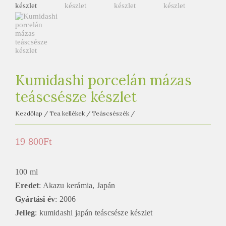
e
t
e
a
h
á
Kumidashi porcelán mázas
z
teáscsésze készlet
Kezdőlap
/
Tea kellékek
/
Teáscsészék
/
19 800
Ft
100 ml
Eredet
: Akazu kerámia, Japán
Gyártási év
: 2006
Jelleg
: kumidashi japán teáscsésze készlet