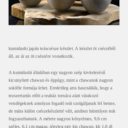
kumidashi japán teáscsésze készlet. A készlet öt csészéből
áll, az ár az öt csészére vonatkozik.
A kumidashi általában egy nagyon szép kivitelezésű
kicsinyített chawan és éppúgy, mint a chawanok nagyon
sokféle formája lehet. Eredetileg arra használták, hogy a
teaszertartás előtt a teaház tornáca alatt várakozó
vendégeknek amolyan fogadó teát szolgáljanak fel benne,
de mára külön csészekészletté vált, amiben bármilyen teát
fogyaszthatunk. A mérete nagyon kényelmes, 9,6 cm
széles, 6,1 cm magas, tényleg egy kis chawan, kb 1,0 dl