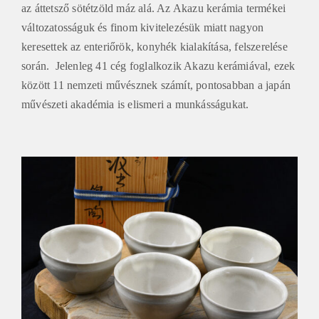
az áttetsző sötétzöld máz alá. Az Akazu kerámia termékei
változatosságuk és finom kivitelezésük miatt nagyon
keresettek az enteriőrök, konyhék kialakítása, felszerelése
során. Jelenleg 41 cég foglalkozik Akazu kerámiával, ezek
között 11 nemzeti művésznek számít, pontosabban a japán
művészeti akadémia is elismeri a munkásságukat.