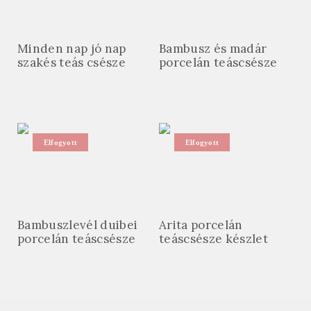
Minden nap jó nap
Bambusz és madár
szakés teás csésze
porcelán teáscsésze
Elfogyott
Elfogyott
Bambuszlevél duibei
Arita porcelán
porcelán teáscsésze
teáscsésze készlet