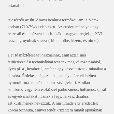
űrtartalmú
A csészék az ún. Akazu kerámia termékei, ami a Nara-
korban (710-794) keletkezett. Az eredeti műhelyek egy
része áll és a mázazási technikák is nagyon régiek, a XVI.
századig nyúlnak vissza (shino, oribe, kizeto, és ofuke).
Hét fő mázféleséget használnak, amit aztán más
felületkezelési technikákkal teszenk még változatosabbá,
ilyen pl. a „herahori”, amiben egy késsel húznak mintákat a
darabra. Érdekes még az inka, amely előre elkészített
nyomóformás minták alkalmazását jelenti. Amikor
bambusz, vagy fém eszközzel párhuzamos, hullámos. spirál
és egyéb mintákat húznak a lágy, félkész darabra,
azt kushimének nevezzük. A mishimade egy eredetileg
koreai technika, amivel fehér krizantém mintát aplikálnak