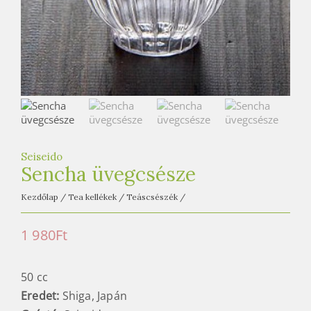
e
t
e
a
h
á
z
Seiseido
Sencha üvegcsésze
Kezdőlap
/
Tea kellékek
/
Teáscsészék
/
1 980
Ft
50 cc
Eredet:
Shiga, Japán