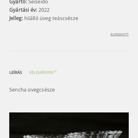
Gyártó:
Seiseido
Gyártási év:
2022
Jelleg:
hőálló üveg teáscsésze
ELFOGYOTT
0
LEÍRÁS
VÉLEMÉNYEK
Sencha üvegcsésze