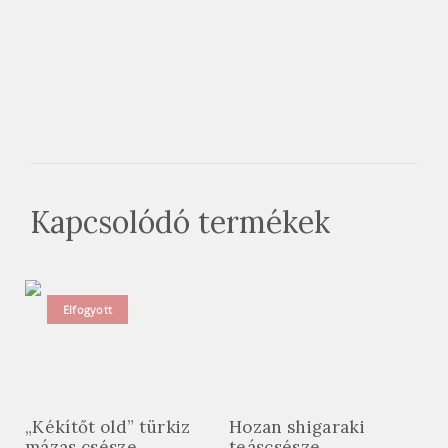
Kapcsolódó termékek
Elfogyott
„Kékítőt old” türkiz
Hozan shigaraki
mázas csésze
teáscsésze