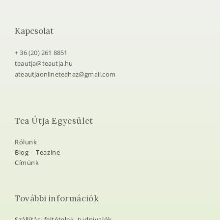
Kapcsolat
+ 36 (20) 261 8851
teautja@teautja.hu
ateautjaonlineteahaz@gmail.com
Tea Útja Egyesület
Rólunk
Blog – Teazine
Címünk
További információk
Szállítási feltételek, tudnivalók