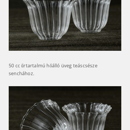
50 cc űrtartalmú hőálló üveg teáscsésze
senchához.