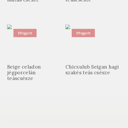
Elfogyott
Elfogyott
Beige celadon
Chicxulub Seigan hagi
jégporcelán
szakés teás csésze
teáscsésze