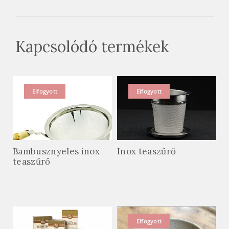
Kapcsolódó termékek
Elfogyott
Elfogyott
Bambusznyeles inox
Inox teaszűrő
teaszűrő
Elfogyott