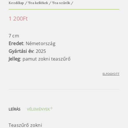
e
Kezdőlap
/
Tea kellékek
/
Tea szűrők
/
t
e
1 200
Ft
a
h
7 cm
á
Eredet
: Németország
z
Gyártási év
: 2025
Jelleg
: pamut zokni teaszűrő
ELFOGYOTT
0
LEÍRÁS
VÉLEMÉNYEK
Teaszűrő zokni