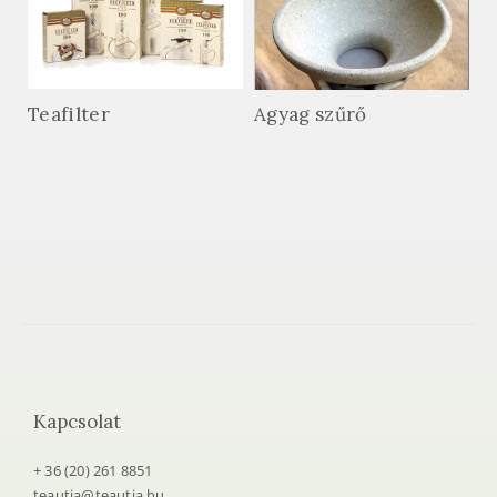
Teafilter
Agyag szűrő
Kapcsolat
+ 36 (20) 261 8851
teautja@teautja.hu