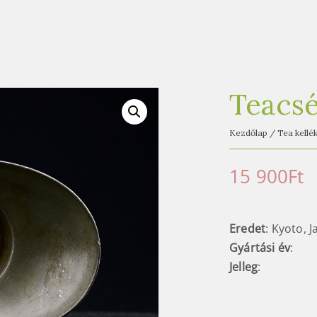
Teacsé
Kezdőlap
/
Tea kellé
15 900
Ft
Eredet
: Kyoto, 
Gyártási év
:
Jelleg
: