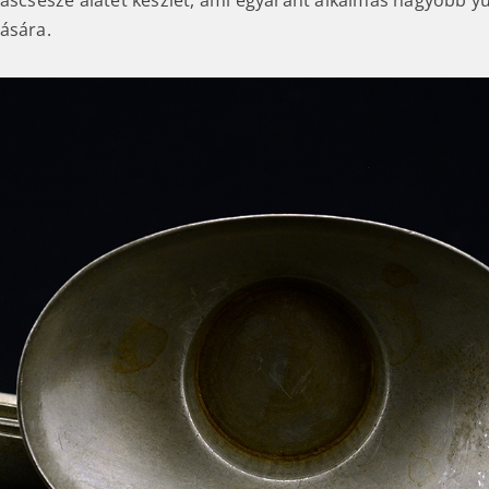
eáscsésze alátét készlet, ami egyaránt alkalmas nagyobb y
ására.