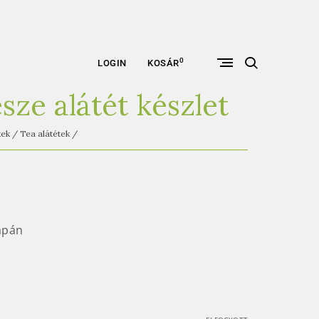
open
0
LOGIN
KOSÁR
search
form
sze alátét készlet
kek
/
Tea alátétek
/
Japán