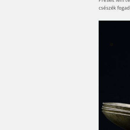
Préselt fém t
csészék fogad