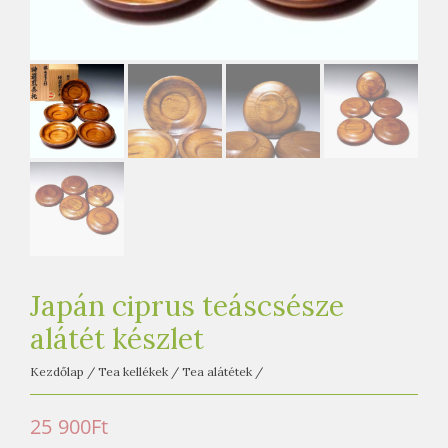
e
t
e
a
h
á
z
Japán ciprus teáscsésze
alátét készlet
Kezdőlap
/
Tea kellékek
/
Tea alátétek
/
25 900
Ft