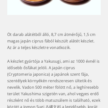
Öt darab alátétből álló, 8,7 cm átmérőjű, 1,5 cm
magas japán ciprus fából készült alátét készlet.
Az ár a teljes készletre vonatkozik.
A készlet gyártója a Yakusugi, ami az 1000 évnél is
idősebb ősfákat jelöli. A japán ciprus
(Cryptomeria japonica) a japánok szent fája,
szentélyek környékén rendszeresen ültetik és
nevelik. Vadon 500 méter fölött nő, a leghíresebb
terület Yakushima szigetén van, ahol vegyes erdő
részként nő és több matuzsálem is található, ezek
között a Jomon Sugi る縄文杉 a legidősebb, korát