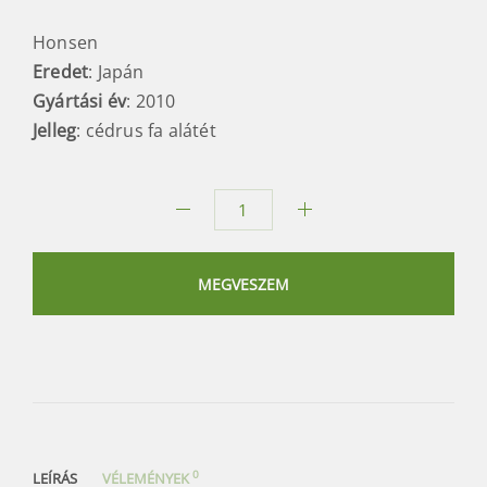
Honsen
Eredet
: Japán
Gyártási év
: 2010
Jelleg
: cédrus fa alátét
Japán
ciprus
teáscsésze
MEGVESZEM
alátét
készlet
mennyiség
0
LEÍRÁS
VÉLEMÉNYEK