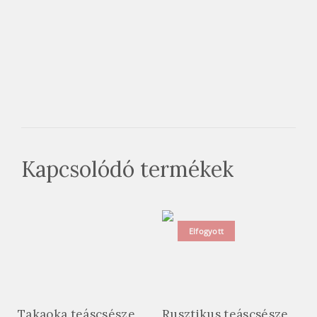
Kapcsolódó termékek
Elfogyott
Takaoka teáscsésze
Rusztikus teáscsésze