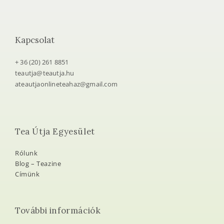
Kapcsolat
+ 36 (20) 261 8851
teautja@teautja.hu
ateautjaonlineteahaz@gmail.com
Tea Útja Egyesület
Rólunk
Blog – Teazine
Címünk
További információk