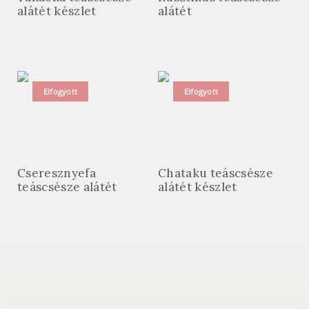
alátét készlet
alátét
Elfogyott
Elfogyott
Cseresznyefa
Chataku teáscsésze
teáscsésze alátét
alátét készlet