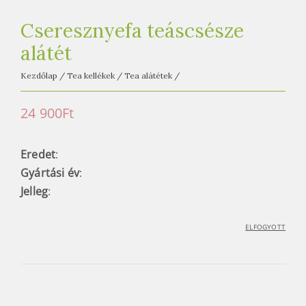
e
t
Cseresznyefa teáscsésze
e
alátét
a
h
Kezdőlap
/
Tea kellékek
/
Tea alátétek
/
á
z
24 900
Ft
Eredet
:
Gyártási év
:
Jelleg
:
ELFOGYOTT