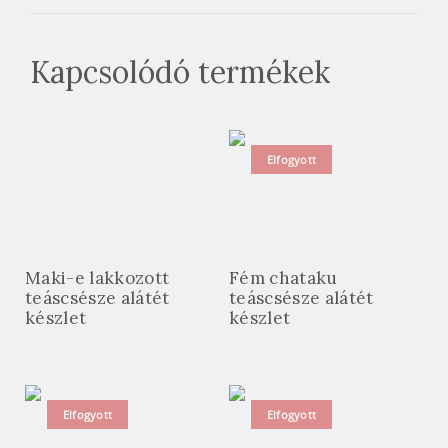
Kapcsolódó termékek
Elfogyott
Maki-e lakkozott
Fém chataku
teáscsésze alátét
teáscsésze alátét
készlet
készlet
Elfogyott
Elfogyott