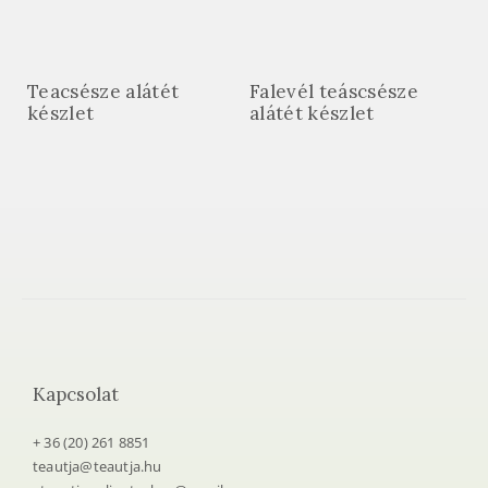
Teacsésze alátét
Falevél teáscsésze
készlet
alátét készlet
Kapcsolat
+ 36 (20) 261 8851
teautja@teautja.hu