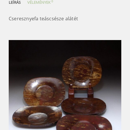
0
LEÍRÁS
VÉLEMÉNYEK
Cseresznyefa teáscsésze alátét